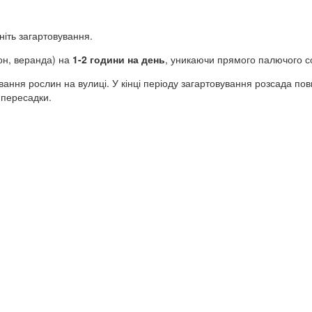
ніть загартовування.
он, веранда) на
1-2 години на день
, уникаючи прямого палючого со
ння рослин на вулиці. У кінці періоду загартовування розсада пов
 пересадки.