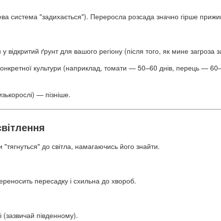
ева система "задихається"). Переросла розсада значно гірше прижив
 відкритий ґрунт для вашого регіону (після того, як мине загроза з
онкретної культури (наприклад, томати — 50–60 днів, перець — 60–8
изькорослі) — пізніше.
світлення
"тягнуться" до світла, намагаючись його знайти.
переносить пересадку і схильна до хвороб.
 (зазвичай південному).