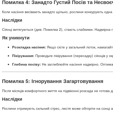
Помилка 4: Занадто Густий Посів та Несвоє
Коли насіння висівають занадто щільно, рослини конкурують одна 
Наслідки
Сіянці витягуються (див. Помилка 2), стають слабкими. Надмірна 
Як уникнути
Розкладка насіння:
Якщо сієте у загальний лоток, намагайт
Пікірування:
Проводьте пікірування (пересадку) сіянців у ок
Глибина посіву:
Не заглиблюйте насіння надмірно. Оптима
Помилка 5: Ігнорування Загартовування
Після місяців комфортного життя на підвіконні розсада не готова 
Наслідки
Рослини отримують сильний стрес, листя може обгоріти на сонці а