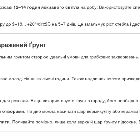
розсаді
12–14 годин яскравого світла
на добу. Використовуйте спец
 до $+18... +20^\circ$C на 5–7 днів. Це загальмує ріст стебла і дас
аражений Ґрунт
льним ґрунтом створює ідеальні умови для грибкових захворювань.
ває молоді сіянці за лічені години. Також надлишок вологи призводи
 для розсади. Якщо використовуєте ґрунт з городу, його необхідно
и отворами
. На дно можна насипати шар вермикуліту або керамзит
лити
. Поливайте помірно, лише коли верхній шар ґрунту підсохне. 