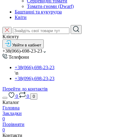
Серцевидні томати
Томати-гноми (Dwarf)
Баштанні та кукурудза
Квіти
Клієнту
Увійти в кабінет
+38(066)-698-23-23
Телефони
+38(066)-698-23-23
\n
+38(096)-698-23-23
Перейти до контактів
0
0
0
Каталог
Головна
Закладки
0
Порівняти
0
Контакти