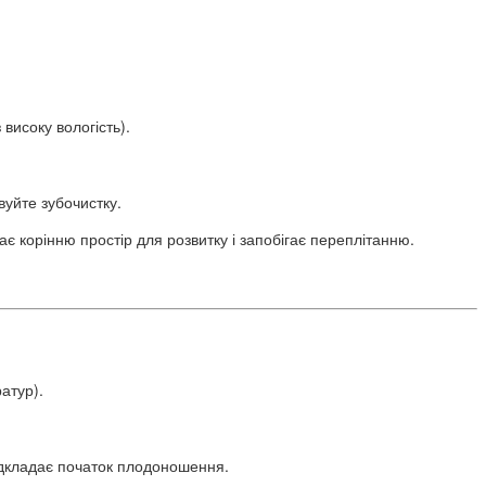
високу вологість).
вуйте зубочистку.
ає корінню простір для розвитку і запобігає переплітанню.
атур).
відкладає початок плодоношення.