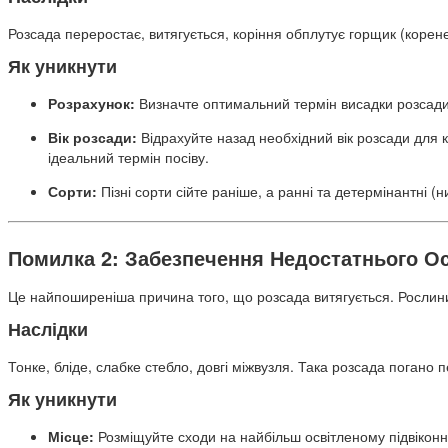
Розсада переростає, витягується, коріння обплутує горщик (корен
Як уникнути
Розрахунок:
Визначте оптимальний термін висадки розсади у
Вік розсади:
Відрахуйте назад необхідний вік розсади для к
ідеальний термін посіву.
Сорти:
Пізні сорти сійте раніше, а ранні та детермінантні (н
Помилка 2: Забезпечення Недостатнього О
Це найпоширеніша причина того, що розсада витягується. Рослини 
Наслідки
Тонке, бліде, слабке стебло, довгі міжвузля. Така розсада погано 
Як уникнути
Місце:
Розміщуйте сходи на найбільш освітленому підвіконні