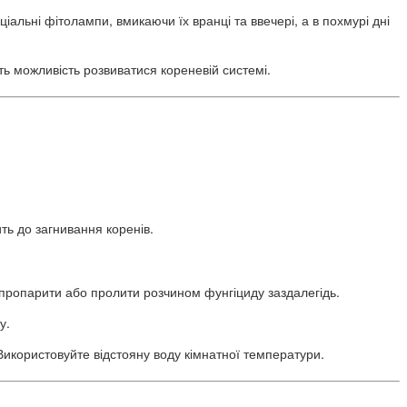
іальні фітолампи, вмикаючи їх вранці та ввечері, а в похмурі дні
ть можливість розвиватися кореневій системі.
ть до загнивання коренів.
 пропарити або пролити розчином фунгіциду заздалегідь.
у.
Використовуйте відстояну воду кімнатної температури.