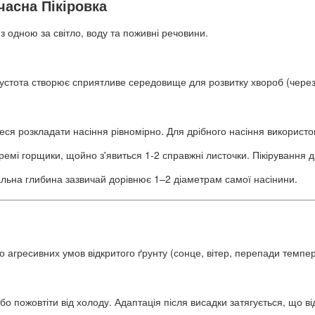
часна Пікіровка
з одною за світло, воду та поживні речовини.
густота створює сприятливе середовище для розвитку хвороб (через 
еся розкладати насіння рівномірно. Для дрібного насіння використо
ремі горщики, щойно з'явиться 1-2 справжні листочки. Пікірування д
льна глибина зазвичай дорівнює 1–2 діаметрам самої насінини.
до агресивних умов відкритого ґрунту (сонце, вітер, перепади темпер
бо пожовтіти від холоду. Адаптація після висадки затягується, що 