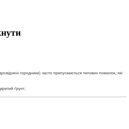
кнути
досвідчені городники) часто припускаються типових помилок, які
критий ґрунт.