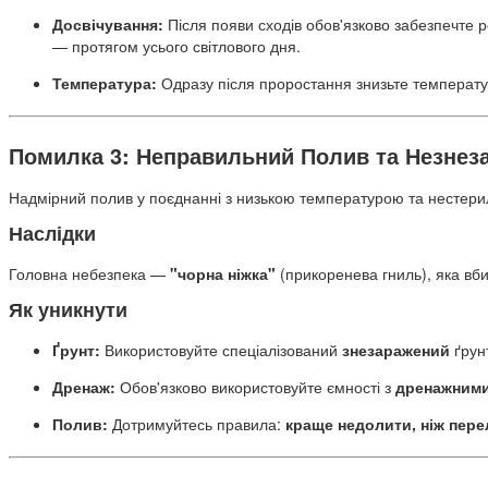
Досвічування:
Після появи сходів обов'язково забезпечте 
— протягом усього світлового дня.
Температура:
Одразу після проростання знизьте температуру
Помилка 3: Неправильний Полив та Незнез
Надмірний полив у поєднанні з низькою температурою та нестери
Наслідки
Головна небезпека —
"чорна ніжка"
(прикоренева гниль), яка вби
Як уникнути
Ґрунт:
Використовуйте спеціалізований
знезаражений
ґрунт
Дренаж:
Обов'язково використовуйте ємності з
дренажним
Полив:
Дотримуйтесь правила:
краще недолити, ніж пере