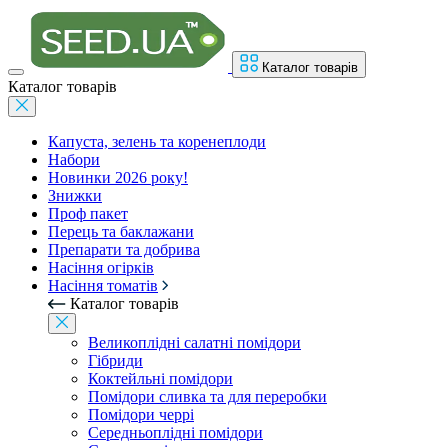
Каталог товарів
Каталог товарів
Капуста, зелень та коренеплоди
Набори
Новинки 2026 року!
Знижки
Проф пакет
Перець та баклажани
Препарати та добрива
Насіння огірків
Насіння томатів
Каталог товарів
Великоплідні салатні помідори
Гібриди
Коктейльні помідори
Помідори сливка та для переробки
Помідори черрі
Середньоплідні помідори