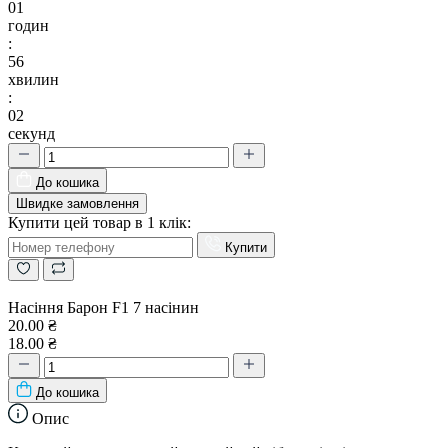
01
годин
:
56
хвилин
:
02
секунд
До кошика
Швидке замовлення
Купити цей товар в 1 клік:
Купити
Насіння Барон F1 7 насінин
20.00 ₴
18.00 ₴
До кошика
Опис