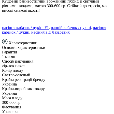
Кущовий ранньостиглий врожайний гібрид зі світлими
рівними плодами, масою 300-600 гр. Стійкий до стресів, має
високі смакові якості!
насіння кабачок / цукіні F1
,
ранній кабачок / цукіні
,
насіння
кабачок / цукіні
,
насіння від Лазарєвих
Характеристики
Основні характеристики
Гарантія
1 месяц
Спосіб пакування
zip-лок пакет
Колір плоду
Светло-зеленый
Країна реєстрації бренду
Украина
Країна-виробник товару
Украина
Маса плоду
300-600 гр
Фасування
Упаковка