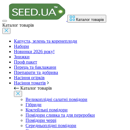
Каталог товарів
Каталог товарів
Капуста, зелень та коренеплоди
Набори
Новинки 2026 року!
Знижки
Проф пакет
Перець та баклажани
Препарати та добрива
Насіння огірків
Насіння томатів
Каталог товарів
Великоплідні салатні помідори
Гібриди
Коктейльні помідори
Помідори сливка та для переробки
Помідори черрі
Середньоплідні помідори