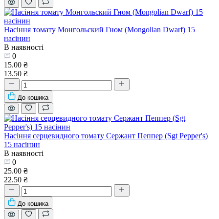
Насіння томату Монгольский Гном (Mongolian Dwarf) 15
насінин
В наявності
0
15.00 ₴
13.50 ₴
До кошика
Насіння серцевидного томату Сержант Пеппер (Sgt Pepper's)
15 насінин
В наявності
0
25.00 ₴
22.50 ₴
До кошика