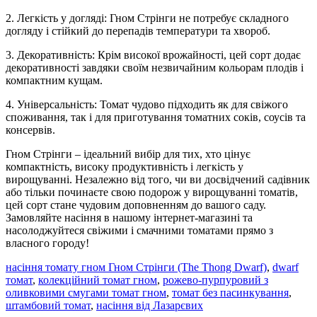
2. Легкість у догляді: Гном Стрінги не потребує складного
догляду і стійкий до перепадів температури та хвороб.
3. Декоративність: Крім високої врожайності, цей сорт додає
декоративності завдяки своїм незвичайним кольорам плодів і
компактним кущам.
4. Універсальність: Томат чудово підходить як для свіжого
споживання, так і для приготування томатних соків, соусів та
консервів.
Гном Стрінги – ідеальний вибір для тих, хто цінує
компактність, високу продуктивність і легкість у
вирощуванні. Незалежно від того, чи ви досвідчений садівник
або тільки починаєте свою подорож у вирощуванні томатів,
цей сорт стане чудовим доповненням до вашого саду.
Замовляйте насіння в нашому інтернет-магазині та
насолоджуйтеся свіжими і смачними томатами прямо з
власного городу!
насіння томату гном Гном Стрінги (The Thong Dwarf)
,
dwarf
томат
,
колекційний томат гном
,
рожево-пурпуровий з
оливковими смугами томат гном
,
томат без пасинкування
,
штамбовий томат
,
насіння від Лазарєвих