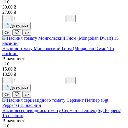
0
30.00 ₴
27.00 ₴
До кошика
Насіння томату Монгольский Гном (Mongolian Dwarf) 15
насінин
В наявності
0
15.00 ₴
13.50 ₴
До кошика
Насіння серцевидного томату Сержант Пеппер (Sgt Pepper's)
15 насінин
В наявності
0