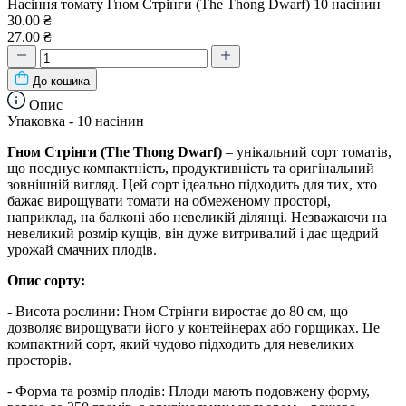
Насіння томату Гном Стрінги (The Thong Dwarf) 10 насінин
30.00 ₴
27.00 ₴
До кошика
Опис
Упаковка - 10 насінин
Гном Стрінги (The Thong Dwarf)
– унікальний сорт томатів,
що поєднує компактність, продуктивність та оригінальний
зовнішній вигляд. Цей сорт ідеально підходить для тих, хто
бажає вирощувати томати на обмеженому просторі,
наприклад, на балконі або невеликій ділянці. Незважаючи на
невеликий розмір кущів, він дуже витривалий і дає щедрий
урожай смачних плодів.
Опис сорту:
- Висота рослини: Гном Стрінги виростає до 80 см, що
дозволяє вирощувати його у контейнерах або горщиках. Це
компактний сорт, який чудово підходить для невеликих
просторів.
- Форма та розмір плодів: Плоди мають подовжену форму,