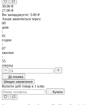
30.00 ₴
27.00 ₴
Ви заощаджуєте:
3.00 ₴
Акція закінчиться через:
00
днів
:
01
годин
:
07
хвилин
:
55
секунд
До кошика
Швидке замовлення
Купити цей товар в 1 клік:
Купити