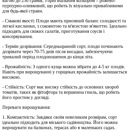
вагою до 250 грамів, з оригінальним кольором – рожево-
пурпурно-оливковий, що робить їх візуально привабливими
для будь-якої страви.
- Смакові якості: Плоди мають приємний баланс солодкості та
легкої кислинки, з соковитою та м'ясистою м'якоттю. Ідеально
підходять для свіжих салатів, приготування соусів і
консервування.
- Термін дозрівання: Середньоранній сорт, плоди починають
дозрівати через 70-75 днів після висадки, забезпечуючи
тривалий період плодоношення до кінця літа.
- Врожайність: З одного куща можна зібрати до 4-5 кг плодів.
Навіть при вирощуванні у горщиках врожайність залишається
високою.
- Стійкість: Сорт має високу стійкість до основних хвороб
томатів, таких як фітофтора та вершинна гниль, що робить
його простим у догляді.
Переваги вирощування:
1. Компактність: Завдяки своїм невеликим розмірам, сорт
ідеально підходить для міського садівництва. Його можна
вирощувати на балконах, терасах або в маленьких садах.