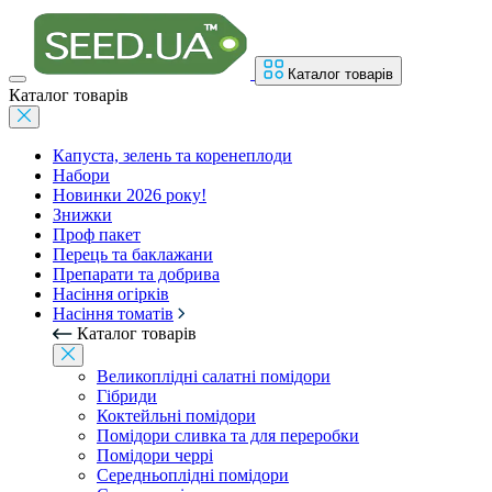
Каталог товарів
Каталог товарів
Капуста, зелень та коренеплоди
Набори
Новинки 2026 року!
Знижки
Проф пакет
Перець та баклажани
Препарати та добрива
Насіння огірків
Насіння томатів
Каталог товарів
Великоплідні салатні помідори
Гібриди
Коктейльні помідори
Помідори сливка та для переробки
Помідори черрі
Середньоплідні помідори