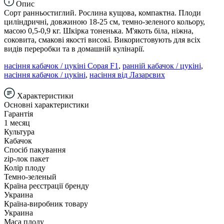
Опис
Сорт ранньостиглий. Рослина кущова, компактна. Плоди
циліндричні, довжиною 18-25 см, темно-зеленого кольору,
масою 0,5-0,9 кг. Шкірка тоненька. М'якоть біла, ніжна,
соковита, смакові якості високі. Використовують для всіх
видів переробки та в домашній кулінарії.
насіння кабачок / цукіні Сорая F1
,
ранній кабачок / цукіні
,
насіння кабачок / цукіні
,
насіння від Лазарєвих
Характеристики
Основні характеристики
Гарантія
1 месяц
Культура
Кабачок
Спосіб пакування
zip-лок пакет
Колір плоду
Темно-зеленый
Країна реєстрації бренду
Украина
Країна-виробник товару
Украина
Маса плоду