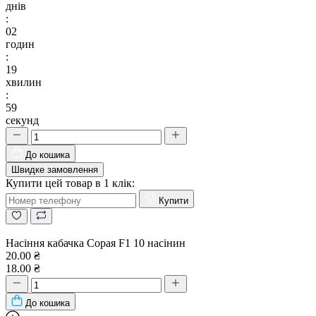
днів
:
02
годин
:
19
хвилин
:
58
секунд
До кошика
Швидке замовлення
Купити цей товар в 1 клік:
Купити
Насіння кабачка Сорая F1 10 насінин
20.00 ₴
18.00 ₴
До кошика