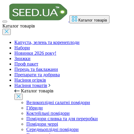
Каталог товарів
Каталог товарів
Капуста, зелень та коренеплоди
Набори
Новинки 2026 року!
Знижки
Проф пакет
Перець та баклажани
Препарати та добрива
Насіння огірків
Насіння томатів
Каталог товарів
Великоплідні салатні помідори
Гібриди
Коктейльні помідори
Помідори сливка та для переробки
Помідори черрі
Середньоплідні помідори