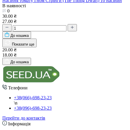
Насіння томату Гном Стрінги (The Thong Dwarf) 10 насінин
В наявності
0
30.00 ₴
27.00 ₴
До кошика
Показати ще
20.00 ₴
18.00 ₴
До кошика
Телефони
+38(066)-698-23-23
\n
+38(096)-698-23-23
Перейти до контактів
Інформація