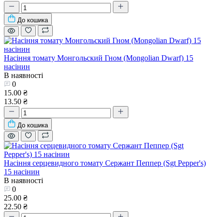
До кошика
Насіння томату Монгольский Гном (Mongolian Dwarf) 15
насінин
В наявності
0
15.00 ₴
13.50 ₴
До кошика
Насіння серцевидного томату Сержант Пеппер (Sgt Pepper's)
15 насінин
В наявності
0
25.00 ₴
22.50 ₴