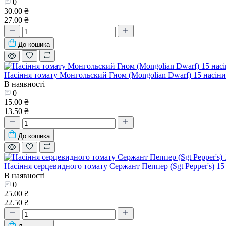
0
30.00 ₴
27.00 ₴
До кошика
Насіння томату Монгольский Гном (Mongolian Dwarf) 15 насін
В наявності
0
15.00 ₴
13.50 ₴
До кошика
Насіння серцевидного томату Сержант Пеппер (Sgt Pepper's) 15
В наявності
0
25.00 ₴
22.50 ₴