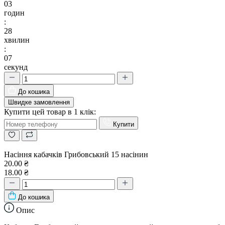
03
годин
:
28
хвилин
:
06
секунд
До кошика
Швидке замовлення
Купити цей товар в 1 клік:
Купити
Насіння кабачків Грибовський 15 насінин
20.00 ₴
18.00 ₴
До кошика
Опис