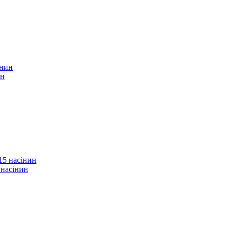
ин
 насінин