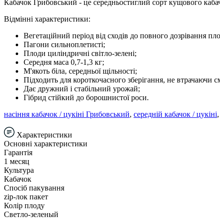
Кабачок Грибовський - це середньостиглий сорт кущового кабач
Відмінні характеристики:
Вегетаційний період від сходів до повного дозрівання пло
Пагони сильноплетисті;
Плоди циліндричні світло-зелені;
Середня маса 0,7-1,3 кг;
М'якоть біла, середньої щільності;
Підходить для короткочасного зберігання, не втрачаючи с
Дає дружний і стабільний урожай;
Гібрид стійкий до борошнистої роси.
насіння кабачок / цукіні Грибовський
,
середній кабачок / цукіні
Характеристики
Основні характеристики
Гарантія
1 месяц
Культура
Кабачок
Спосіб пакування
zip-лок пакет
Колір плоду
Светло-зеленый