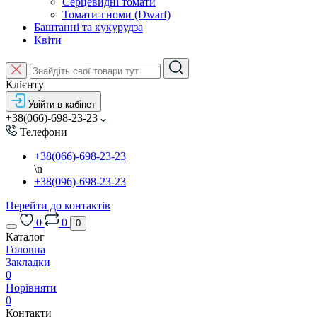
Серцевидні томати
Томати-гноми (Dwarf)
Баштанні та кукурудза
Квіти
Клієнту
Увійти в кабінет
+38(066)-698-23-23
Телефони
+38(066)-698-23-23
\n
+38(096)-698-23-23
Перейти до контактів
0
0
0
Каталог
Головна
Закладки
0
Порівняти
0
Контакти