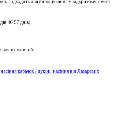
ка. Підходить для вирощування у відкритому ґрунті.
дів 46-57 днів;
макових якостей;
,
насіння кабачок / цукіні
,
насіння від Лазарєвих