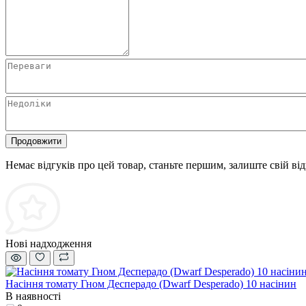
Продовжити
Немає відгуків про цей товар, станьте першим, залиште свій від
Нові надходження
Насіння томату Гном Десперадо (Dwarf Desperado) 10 насінин
В наявності