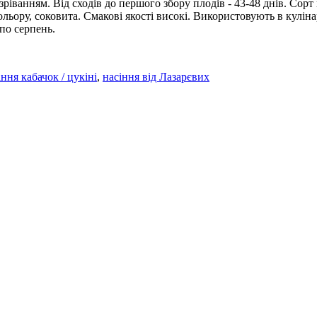
іванням. Від сходів до першого збору плодів - 43-48 днів. Сорт
ольору, соковита. Смакові якості високі. Використовують в кулін
по серпень.
іння кабачок / цукіні
,
насіння від Лазарєвих