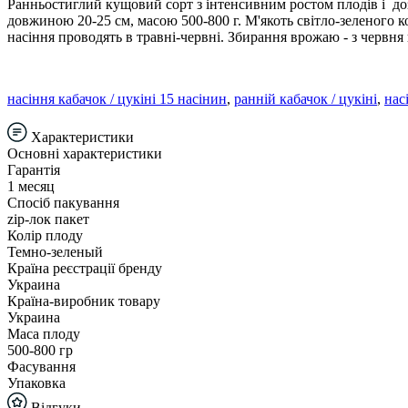
Ранньостиглий кущовий сорт з інтенсивним ростом плодів і дозр
довжиною 20-25 см, масою 500-800 г. М'якоть світло-зеленого к
насіння проводять в травні-червні. Збирання врожаю - з червня 
насіння кабачок / цукіні 15 насінин
,
ранній кабачок / цукіні
,
нас
Характеристики
Основні характеристики
Гарантія
1 месяц
Спосіб пакування
zip-лок пакет
Колір плоду
Темно-зеленый
Країна реєстрації бренду
Украина
Країна-виробник товару
Украина
Маса плоду
500-800 гр
Фасування
Упаковка
Відгуки