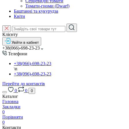
Серцевидні томати
Томати-гноми (Dwarf)
Баштанні та кукурудза
Квіти
Клієнту
Увійти в кабінет
+38(066)-698-23-23
Телефони
+38(066)-698-23-23
\n
+38(096)-698-23-23
Перейти до контактів
0
0
0
Каталог
Головна
Закладки
0
Порівняти
0
Контакти