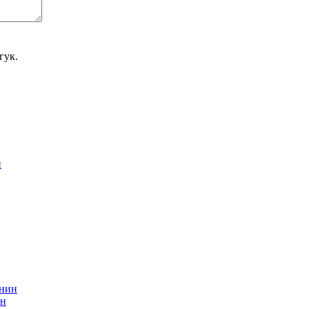
гук.
ин