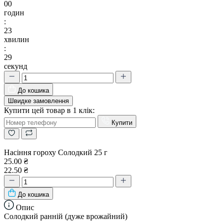
00
годин
:
23
хвилин
:
29
секунд
До кошика
Швидке замовлення
Купити цей товар в 1 клік:
Купити
Насіння гороху Солодкий 25 г
25.00 ₴
22.50 ₴
До кошика
Опис
Солодкий ранній (дуже врожайний)