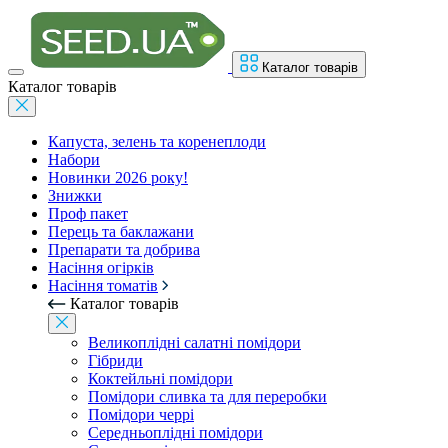
Каталог товарів
Каталог товарів
Капуста, зелень та коренеплоди
Набори
Новинки 2026 року!
Знижки
Проф пакет
Перець та баклажани
Препарати та добрива
Насіння огірків
Насіння томатів
Каталог товарів
Великоплідні салатні помідори
Гібриди
Коктейльні помідори
Помідори сливка та для переробки
Помідори черрі
Середньоплідні помідори