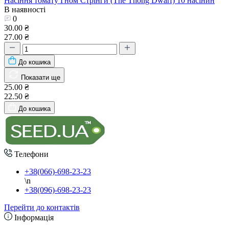
Насіння томату Гном Стрінги (The Thong Dwarf) 10 насінин
В наявності
0
30.00 ₴
27.00 ₴
До кошика
Показати ще
25.00 ₴
22.50 ₴
До кошика
Телефони
+38(066)-698-23-23
\n
+38(096)-698-23-23
Перейти до контактів
Інформація