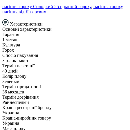
насіння гороху Солодкий 25 г
,
ранній гороху
,
насіння гороху
,
насіння від Лазарєвих
Характеристики
Основні характеристики
Гарантія
1 месяц
Культура
Горох
Спосіб пакування
zip-лок пакет
Термін вегетації
40 дней
Колір плоду
Зеленый
Термін придатності
36 месяцев
Термін дозрівання
Раннеспелый
Країна реєстрації бренду
Украина
Країна-виробник товару
Украина
Маса плоду