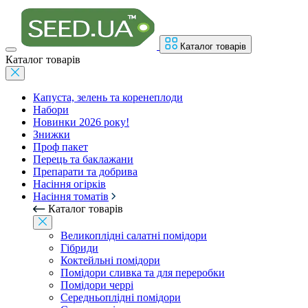
Каталог товарів
Каталог товарів
Капуста, зелень та коренеплоди
Набори
Новинки 2026 року!
Знижки
Проф пакет
Перець та баклажани
Препарати та добрива
Насіння огірків
Насіння томатів
Каталог товарів
Великоплідні салатні помідори
Гібриди
Коктейльні помідори
Помідори сливка та для переробки
Помідори черрі
Середньоплідні помідори