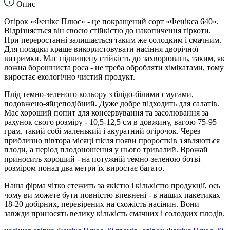
Опис
Огірок «Фенікс Плюс» - це покращений сорт «Фенікса 640».
Відрізняється він своєю стійкістю до накопичення гіркоти.
При переростанні залишається таким же солодким і смачним.
Для посадки краще використовувати насіння дворічної
витримки. Має підвищену стійкість до захворювань, таким, як
ложна борошниста роса - не треба обробляти хімікатами, тому
виростає екологічно чистий продукт.
Плід темно-зеленого кольору з блідо-білими смугами,
подовжено-яйцеподібний. Дуже добре підходить для салатів.
Має хороший попит для консервування та засолювання за
рахунок свого розміру - 10,5-12,5 см в довжину, вагою 75-95
грам, такий собі маленький і акуратний огірочок. Через
приблизно півтора місяці після появи проростків з'являються
плоди, а період плодоношення у нього тривалий. Врожай
приносить хороший - на потужній темно-зеленою ботві
розміром понад два метри їх виростає багато.
Наша фірма чітко стежить за якістю і кількістю продукції, ось
чому ви можете бути повністю впевнені - в наших пакетиках
18-20 добірних, перевірених на схожість насінин. Вони
завжди приносять велику кількість смачних і солодких плодів.