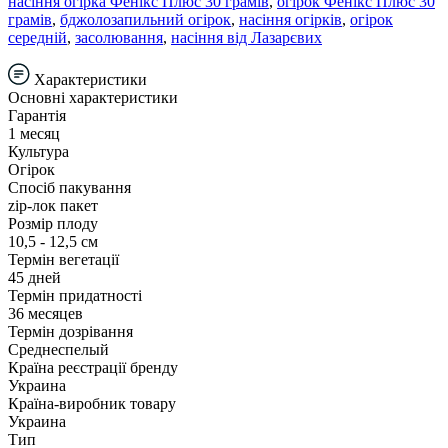
насіння огірка Фенікс Плюс 30 грамів
,
огірок Фенікс Плюс 30
грамів
,
бджолозапильний огірок
,
насіння огірків
,
огірок
середній
,
засолювання
,
насіння від Лазарєвих
Характеристики
Основні характеристики
Гарантія
1 месяц
Культура
Огірок
Спосіб пакування
zip-лок пакет
Розмір плоду
10,5 - 12,5 см
Термін вегетації
45 дней
Термін придатності
36 месяцев
Термін дозрівання
Среднеспелый
Країна реєстрації бренду
Украина
Країна-виробник товару
Украина
Тип