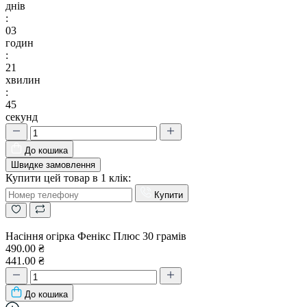
днів
:
03
годин
:
21
хвилин
:
44
секунд
До кошика
Швидке замовлення
Купити цей товар в 1 клік:
Купити
Насіння огірка Фенікс Плюс 30 грамів
490.00 ₴
441.00 ₴
До кошика