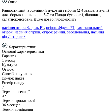
Опис
Раньостиглий, врожайний пуковий гыбрид (2-4 завязы в вузлі)
для зборыв корнышонів 5-7 см Плоди бугорчаті, білошипі,
салатноконсервні. Дуже довго плодоносить!
насіння огірка Фідель F1
,
огірок Фідель F1
,
самозапильний
огірок
,
насіння огірків
,
огірок ранній
,
засолювання
,
насіння
від Лазарєвих
Характеристики
Основні характеристики
Гарантія
1 месяц
Культура
Огірок
Спосіб пакування
zip-лок пакет
Розмір плоду
7
Термін вегетації
42
Термін придатності
36 месяцев
Термін дозрівання