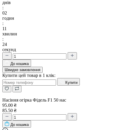
днів
:
02
годин
:
11
хвилин
:
23
секунд
До кошика
Швидке замовлення
Купити цей товар в 1 клік:
Купити
Насіння огірка Фідель F1 50 нас
95.00 ₴
85.50 ₴
До кошика