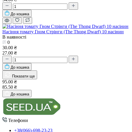
До кошика
Насіння томату Гном Стрінги (The Thong Dwarf) 10 насінин
В наявності
0
30.00 ₴
27.00 ₴
До кошика
Показати ще
95.00 ₴
85.50 ₴
До кошика
Телефони
+38(066)-698-23-23