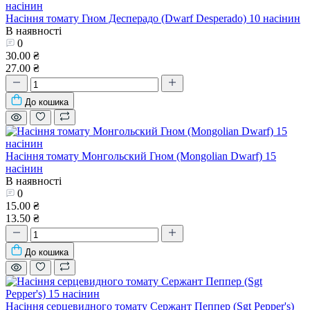
Насіння томату Гном Десперадо (Dwarf Desperado) 10 насінин
В наявності
0
30.00 ₴
27.00 ₴
До кошика
Насіння томату Монгольский Гном (Mongolian Dwarf) 15
насінин
В наявності
0
15.00 ₴
13.50 ₴
До кошика
Насіння серцевидного томату Сержант Пеппер (Sgt Pepper's)