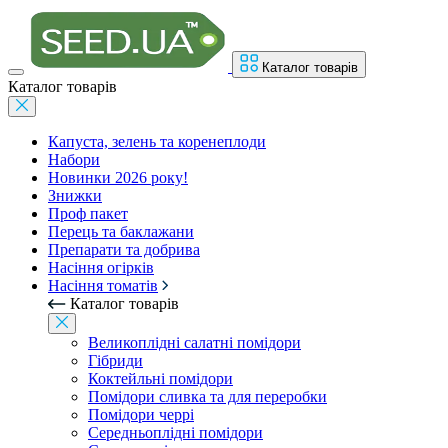
Каталог товарів
Каталог товарів
Капуста, зелень та коренеплоди
Набори
Новинки 2026 року!
Знижки
Проф пакет
Перець та баклажани
Препарати та добрива
Насіння огірків
Насіння томатів
Каталог товарів
Великоплідні салатні помідори
Гібриди
Коктейльні помідори
Помідори сливка та для переробки
Помідори черрі
Середньоплідні помідори