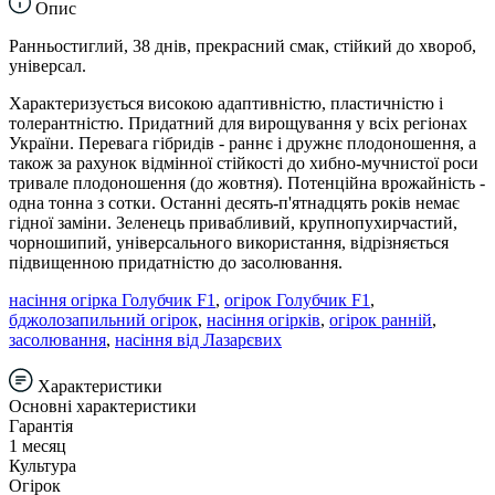
Опис
Ранньостиглий, 38 днів, прекрасний смак, стійкий до хвороб,
універсал.
Характеризується високою адаптивністю, пластичністю і
толерантністю. Придатний для вирощування у всіх регіонах
України. Перевага гібридів - раннє і дружнє плодоношення, а
також за рахунок відмінної стійкості до хибно-мучнистої роси
тривале плодоношення (до жовтня). Потенційна врожайність -
одна тонна з сотки. Останні десять-п'ятнадцять років немає
гідної заміни. Зеленець привабливий, крупнопухирчастий,
чорношипий, універсального використання, відрізняється
підвищенною придатністю до засолювання.
насіння огірка Голубчик F1
,
огірок Голубчик F1
,
бджолозапильний огірок
,
насіння огірків
,
огірок ранній
,
засолювання
,
насіння від Лазарєвих
Характеристики
Основні характеристики
Гарантія
1 месяц
Культура
Огірок