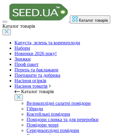
Каталог товарів
Каталог товарів
Капуста, зелень та коренеплоди
Набори
Новинки 2026 року!
Знижки
Проф пакет
Перець та баклажани
Препарати та добрива
Насіння огірків
Насіння томатів
Каталог товарів
Великоплідні салатні помідори
Гібриди
Коктейльні помідори
Помідори сливка та для переробки
Помідори черрі
Середньоплідні помідори