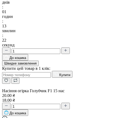
днів
:
01
годин
:
13
хвилин
:
21
секунд
До кошика
Швидке замовлення
Купити цей товар в 1 клік:
Купити
Насіння огірка Голубчик F1 15 нас
20.00 ₴
18.00 ₴
До кошика