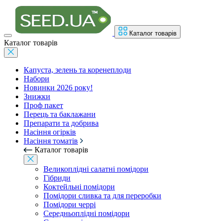
Каталог товарів
Каталог товарів
Капуста, зелень та коренеплоди
Набори
Новинки 2026 року!
Знижки
Проф пакет
Перець та баклажани
Препарати та добрива
Насіння огірків
Насіння томатів
Каталог товарів
Великоплідні салатні помідори
Гібриди
Коктейльні помідори
Помідори сливка та для переробки
Помідори черрі
Середньоплідні помідори