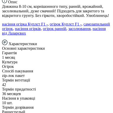
Опис
Довжина 8-10 см, корнішонного типу, ранній, врожайний,
засолювальний, дуже смачний! Підходить для закритого та
відкритого грунту. Без гіркоти, хворобостійкий. Улюблинець!
насіння огірка Куплєт F1 -
,
огірок Куплєт F1 -
,
самозапильний
огірок
,
насіння огірків
,
огірок ранній
,
засолювання
,
насіння
від Лазарєвих
Характеристики
Основні характеристики
Гарантія
1 месяц
Культура
Огірок
Спосіб пакування
zip-лок пакет
Термін вегетації
42
Термін придатності
36 месяцев
Насіння в упаковці
10 шт.
Термін дозрівання
Раннеспелый