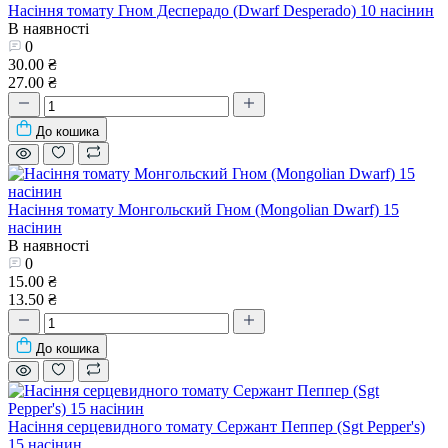
Насіння томату Гном Десперадо (Dwarf Desperado) 10 насінин
В наявності
0
30.00 ₴
27.00 ₴
До кошика
Насіння томату Монгольский Гном (Mongolian Dwarf) 15
насінин
В наявності
0
15.00 ₴
13.50 ₴
До кошика
Насіння серцевидного томату Сержант Пеппер (Sgt Pepper's)
15 насінин