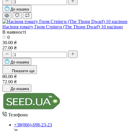
До кошика
Насіння томату Гном Стрінги (The Thong Dwarf) 10 насінин
В наявності
0
30.00 ₴
27.00 ₴
До кошика
Показати ще
80.00 ₴
72.00 ₴
До кошика
Телефони
+38(066)-698-23-23
\n