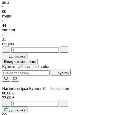
днів
:
00
годин
:
44
хвилин
:
31
секунд
До кошика
Швидке замовлення
Купити цей товар в 1 клік:
Купити
Насіння огірка Куплєт F1 - 50 насінин
80.00 ₴
72.00 ₴
До кошика