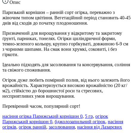
Опис
Паризький корнішон – ранній сорт огірка, переважно з
жіночим типом цвітіння. Вегетаційний період становить 40-45
днів від сходів до початку плодоношення.
Призначений для вирощування у відкритому та закритому
ґрунті, парниках, тонелях. Огірки циліндричної форми,
темно-зеленого кольору, крупно горбкуваті, довжиною 6-9 см
з чорними шипами. На смак вони хрумкі, соковиті, і без
гіркоти.
Ідеально підходять для засолювання та консервування, соління
та свіжого споживання.
Огірок дуже любить помірний полив, від нього залежить його
врожайність. Характеризується високою врожайністю (20 кг/
м2), стійкістю до борошнистої роси та стресових,
несприятливих умов вирощування.
Перевірений часом, популярний сорт!
насіння огірка Парижський корнішон 0
,
5 гр
,
огірок
Парижський корнішон 0
,
бджолозапильний огірок
,
насіння
огірків
,
огірок ранній
,
засолювання
,
насіння від Лазарєвих