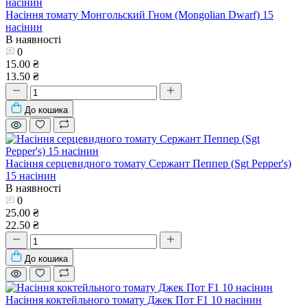
Насіння томату Монгольский Гном (Mongolian Dwarf) 15
насінин
В наявності
0
15.00 ₴
13.50 ₴
До кошика
Насіння серцевидного томату Сержант Пеппер (Sgt Pepper's)
15 насінин
В наявності
0
25.00 ₴
22.50 ₴
До кошика
Насіння коктейльного томату Джек Пот F1 10 насінин