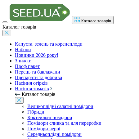
Каталог товарів
Каталог товарів
Капуста, зелень та коренеплоди
Набори
Новинки 2026 року!
Знижки
Проф пакет
Перець та баклажани
Препарати та добрива
Насіння огірків
Насіння томатів
Каталог товарів
Великоплідні салатні помідори
Гібриди
Коктейльні помідори
Помідори сливка та для переробки
Помідори черрі
Середньоплідні помідори