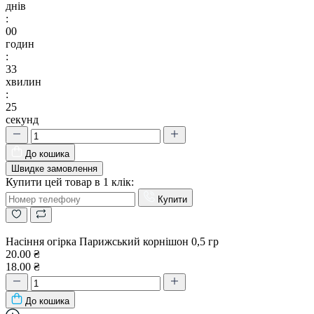
днів
:
00
годин
:
33
хвилин
:
24
секунд
До кошика
Швидке замовлення
Купити цей товар в 1 клік:
Купити
Насіння огірка Парижський корнішон 0,5 гр
20.00 ₴
18.00 ₴
До кошика