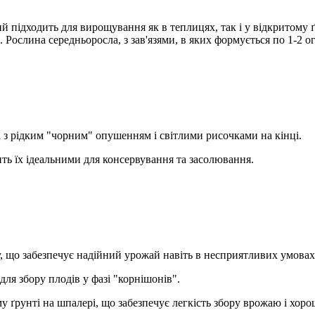
 підходить для вирощування як в теплицях, так і у відкритому ґ
Рослина середньоросла, з зав'язями, в яких формується по 1-2 ог
 з рідким "чорним" опушенням і світлими рисочками на кінці.
ить їх ідеальними для консервування та засолювання.
, що забезпечує надійний урожай навіть в несприятливих умовах
для збору плодів у фазі "корнішонів".
у ґрунті на шпалері, що забезпечує легкість збору врожаю і хор