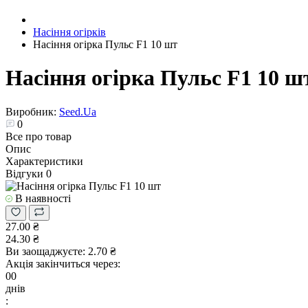
Насіння огірків
Насіння огірка Пульс F1 10 шт
Насіння огірка Пульс F1 10 ш
Виробник:
Seed.Ua
0
Все про товар
Опис
Характеристики
Відгуки
0
В наявності
27.00 ₴
24.30 ₴
Ви заощаджуєте:
2.70 ₴
Акція закінчиться через:
00
днів
: