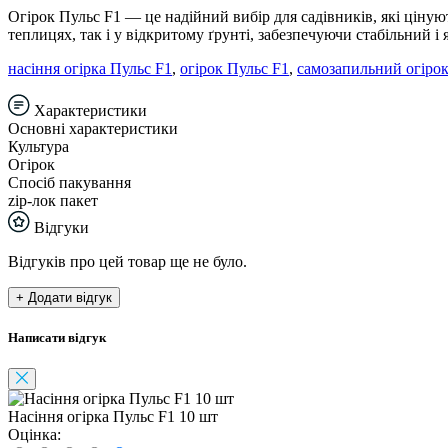
Огірок Пульс F1 — це надійний вибір для садівників, які цінуют
теплицях, так і у відкритому ґрунті, забезпечуючи стабільний і
насіння огірка Пульс F1
,
огірок Пульс F1
,
самозапильний огіро
Характеристики
Основні характеристики
Культура
Огірок
Спосіб пакування
zip-лок пакет
Відгуки
Відгуків про цей товар ще не було.
+ Додати відгук
Написати відгук
Насіння огірка Пульс F1 10 шт
Оцінка: