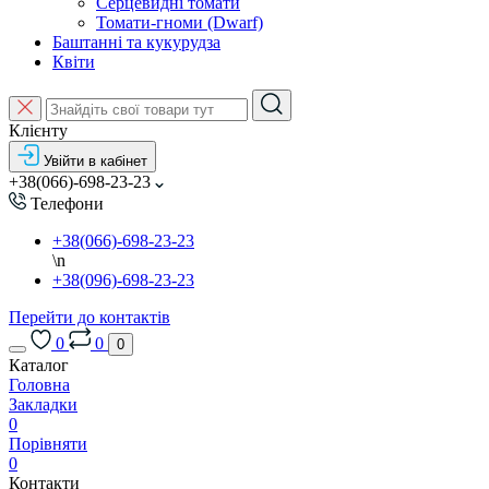
Серцевидні томати
Томати-гноми (Dwarf)
Баштанні та кукурудза
Квіти
Клієнту
Увійти в кабінет
+38(066)-698-23-23
Телефони
+38(066)-698-23-23
\n
+38(096)-698-23-23
Перейти до контактів
0
0
0
Каталог
Головна
Закладки
0
Порівняти
0
Контакти