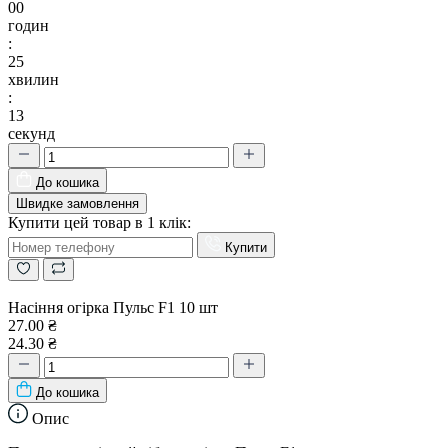
00
годин
:
25
хвилин
:
12
секунд
До кошика
Швидке замовлення
Купити цей товар в 1 клік:
Купити
Насіння огірка Пульс F1 10 шт
27.00 ₴
24.30 ₴
До кошика
Опис