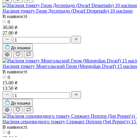
Насіння томату Гном Десперадо (Dwarf Desperado) 10 насінин
В наявності
0
30.00 ₴
27.00 ₴
До кошика
Насіння томату Монгольский Гном (Mongolian Dwarf) 15 насін
В наявності
0
15.00 ₴
13.50 ₴
До кошика
Насіння серцевидного томату Сержант Пеппер (Sgt Pepper's) 15
В наявності
0