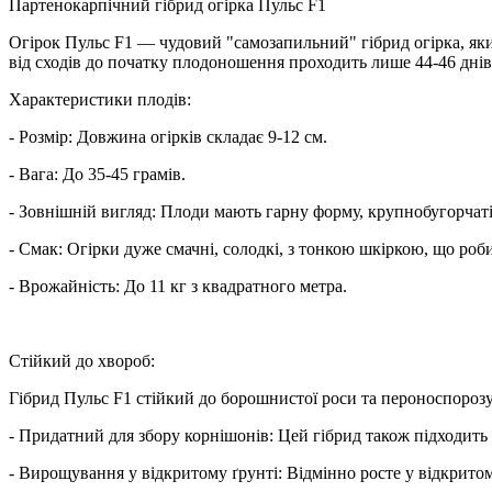
Партенокарпічний гібрид огірка Пульс F1
Огірок Пульс F1 — чудовий "самозапильний" гібрид огірка, який
від сходів до початку плодоношення проходить лише 44-46 днів. 
Характеристики плодів:
- Розмір: Довжина огірків складає 9-12 см.
- Вага: До 35-45 грамів.
- Зовнішній вигляд: Плоди мають гарну форму, крупнобугорчаті
- Смак: Огірки дуже смачні, солодкі, з тонкою шкіркою, що роб
- Врожайність: До 11 кг з квадратного метра.
Стійкий до хвороб:
Гібрид Пульс F1 стійкий до борошнистої роси та пероноспорозу
- Придатний для збору корнішонів: Цей гібрид також підходить 
- Вирощування у відкритому ґрунті: Відмінно росте у відкритом