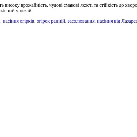
ь високу врожайність, чудові смакові якості та стійкість до хво
 якісний урожай.
к
,
насіння огірків
,
огірок ранній
,
засолювання
,
насіння від Лазарє