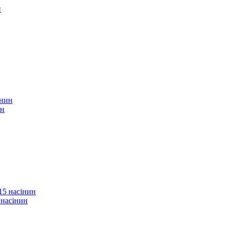
ин
 насінин