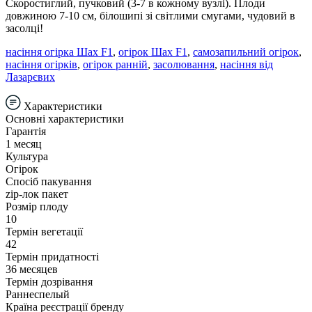
Скоростиглий, пучковий (3-7 в кожному вузлі). Плоди
довжиною 7-10 см, білошипі зі світлими смугами, чудовий в
засолці!
насіння огірка Шах F1
,
огірок Шах F1
,
самозапильний огірок
,
насіння огірків
,
огірок ранній
,
засолювання
,
насіння від
Лазарєвих
Характеристики
Основні характеристики
Гарантія
1 месяц
Культура
Огірок
Спосіб пакування
zip-лок пакет
Розмір плоду
10
Термін вегетації
42
Термін придатності
36 месяцев
Термін дозрівання
Раннеспелый
Країна реєстрації бренду