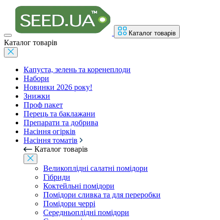
Каталог товарів
Каталог товарів
Капуста, зелень та коренеплоди
Набори
Новинки 2026 року!
Знижки
Проф пакет
Перець та баклажани
Препарати та добрива
Насіння огірків
Насіння томатів
Каталог товарів
Великоплідні салатні помідори
Гібриди
Коктейльні помідори
Помідори сливка та для переробки
Помідори черрі
Середньоплідні помідори