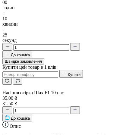
00
годин
:
10
хвилин
:
24
секунд
До кошика
Швидке замовлення
Купити цей товар в 1 клік:
Купити
Насіння огірка Шах F1 10 нас
35.00 ₴
31.50 ₴
До кошика
Опис