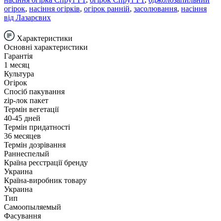
огірок
,
насіння огірків
,
огірок ранній
,
засолювання
,
насіння
від Лазарєвих
Характеристики
Основні характеристики
Гарантія
1 месяц
Культура
Огірок
Спосіб пакування
zip-лок пакет
Термін вегетації
40-45 дней
Термін придатності
36 месяцев
Термін дозрівання
Раннеспелый
Країна реєстрації бренду
Украина
Країна-виробник товару
Украина
Тип
Самоопыляемый
Фасування