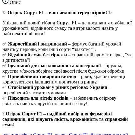
Опис
✨
Огірок Спрут F1 – ваш чемпіон серед огірків!
✨
Унікальний новий гібрид
Спрут F1
– це поєднання стабільної
урожайності, відмінного смаку та витривалості навіть у
найспекотніші роки!
✅
Жаростійкий і витривалий
– формує багатий урожай
навіть у періоди, коли інші сорти “здаються”.
✅
Відмінний смак без гіркоти
– справжній аромат огірка, “як
з дитинства”!
✅
Ідеальний для засолювання та консервації
– пружна,
хрустка м’якоть зберігає свої якості після будь-якої обробки.
✅
Привабливий товарний вигляд
– рівні, красиві зеленці
користуються підвищеним попитом на ринку.
✅
Стабільний урожай у різних регіонах України
–
перевірений часом та умовами.
✅
Підходить для літніх посівів
– забезпечить огіркову
свіжість навіть у другій половині сезону!
?
Огірок Спрут F1 – надійний вибір для фермерів і
садівників, які цінують якість, врожайність та справжній
смак!
насіння огірка Спрут F1
,
огірок Спрут F1
,
бджолозапильний