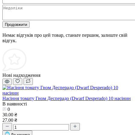
Продовжити
Немає відгуків про цей товар, станьте першим, залиште свій
відгук.
Нові надходження
Насіння томату Гном Десперадо (Dwarf Desperado) 10 насінин
В наявності
0
30.00 ₴
27.00 ₴
До кошика