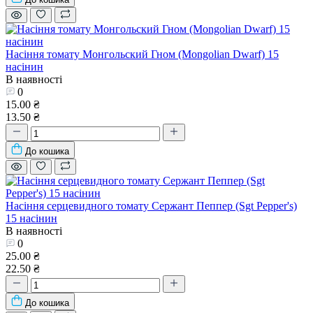
Насіння томату Монгольский Гном (Mongolian Dwarf) 15
насінин
В наявності
0
15.00 ₴
13.50 ₴
До кошика
Насіння серцевидного томату Сержант Пеппер (Sgt Pepper's)
15 насінин
В наявності
0
25.00 ₴
22.50 ₴
До кошика