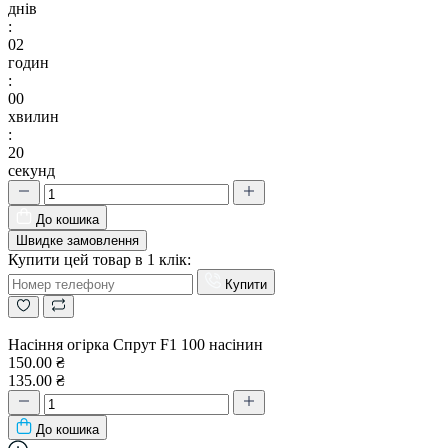
днів
:
02
годин
:
00
хвилин
:
19
секунд
До кошика
Швидке замовлення
Купити цей товар в 1 клік:
Купити
Насіння огірка Спрут F1 100 насінин
150.00 ₴
135.00 ₴
До кошика