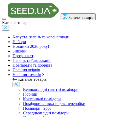
Каталог товарів
Каталог товарів
Капуста, зелень та коренеплоди
Набори
Новинки 2026 року!
Знижки
Проф пакет
Перець та баклажани
Препарати та добрива
Насіння огірків
Насіння томатів
Каталог товарів
Великоплідні салатні помідори
Гібриди
Коктейльні помідори
Помідори сливка та для переробки
Помідори черрі
Середньоплідні помідори