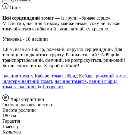
Опис
Цей серцевидний томат
— із групи «бичаче серце».
М'ясистий, насіння в ньому майже немає, соку не пускає —
тому ріжеться скибками й лягає на тарілку красиво.
Упаковка - 10 насінин
1,8 м, вага до 160 гр, рожевий, округло-серцевидний. Для
теплиць та відкритого грунту, Ранньостиглий 97-99 днів,
транспортабельний, смачний, не розтріскується, ринковий!
Без зеленого пятна. Хворобостійкий!
насіння томату Кабаре
,
томат гібрид Кабаре
,
рожевий томат
,
індетермінантний томат
,
насіння томатів
,
ранній гібрид
томату
,
насіння від Лазарєвих
Характеристики
Основні характеристики
Висота рослини
180 см
Гарантія
1 месяц
Культура