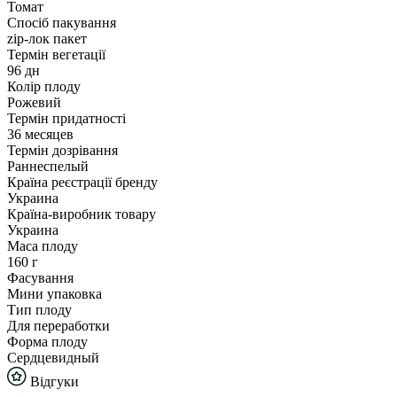
Томат
Спосіб пакування
zip-лок пакет
Термін вегетації
96 дн
Колір плоду
Рожевий
Термін придатності
36 месяцев
Термін дозрівання
Раннеспелый
Країна реєстрації бренду
Украина
Країна-виробник товару
Украина
Маса плоду
160 г
Фасування
Мини упаковка
Тип плоду
Для переработки
Форма плоду
Сердцевидный
Відгуки