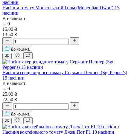
Насіння томату Монгольский Гном (Mongolian Dwarf) 15
насінин
В наявності
0
15.00 ₴
13.50 ₴
До кошика
Насіння серцевидного томату Сержант Пеппер (Sgt Pepper's)
15 насінин
В наявності
0
25.00 ₴
22.50 ₴
До кошика
Насіння коктейльного томату Джек Пот F1 10 насінин