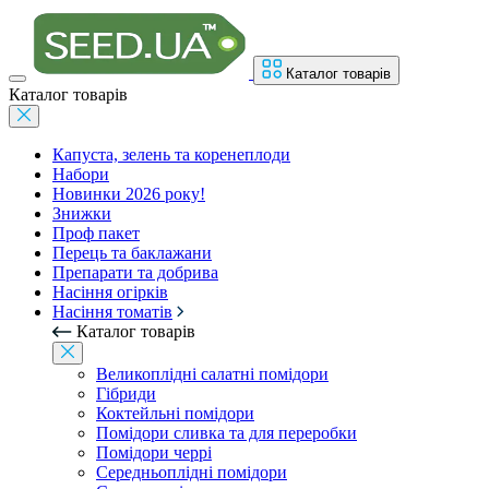
Каталог товарів
Каталог товарів
Капуста, зелень та коренеплоди
Набори
Новинки 2026 року!
Знижки
Проф пакет
Перець та баклажани
Препарати та добрива
Насіння огірків
Насіння томатів
Каталог товарів
Великоплідні салатні помідори
Гібриди
Коктейльні помідори
Помідори сливка та для переробки
Помідори черрі
Середньоплідні помідори