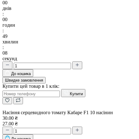
00
днів
:
00
годин
:
49
хвилин
:
07
секунд
До кошика
Швидке замовлення
Купити цей товар в 1 клік:
Купити
Насіння серцевидного томату Кабаре F1 10 насінин
30.00 ₴
27.00 ₴
До кошика