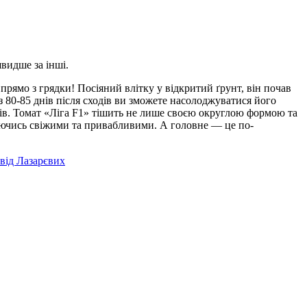
швидше за інші.
рямо з грядки! Посіяний влітку у відкритий ґрунт, він почав
 80-85 днів після сходів ви зможете насолоджуватися його
мів. Томат «Ліга F1» тішить не лише своєю округлою формою та
аючись свіжими та привабливими. А головне — це по-
 від Лазарєвих