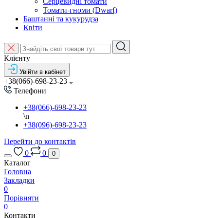
Серцевидні томати
Томати-гноми (Dwarf)
Баштанні та кукурудза
Квіти
Клієнту
Увійти в кабінет
+38(066)-698-23-23
Телефони
+38(066)-698-23-23
\n
+38(096)-698-23-23
Перейти до контактів
0
0
0
Каталог
Головна
Закладки
0
Порівняти
0
Контакти