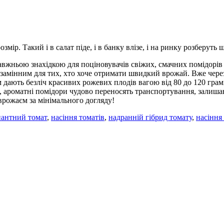
мір. Такий і в салат піде, і в банку влізе, і на ринку розберуть 
вжньою знахідкою для поціновувачів свіжих, смачних помідорів п
замінним для тих, хто хоче отримати швидкий врожай. Вже через
 дають безліч красивих рожевих плодів вагою від 80 до 120 гра
і, ароматні помідори чудово переносять транспортування, залиш
рожаєм за мінімального догляду!
нантний томат
,
насіння томатів
,
надранній гібрид томату
,
насіння