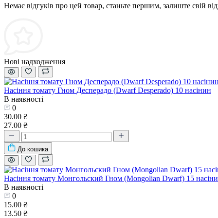
Немає відгуків про цей товар, станьте першим, залиште свій від
Нові надходження
Насіння томату Гном Десперадо (Dwarf Desperado) 10 насінин
В наявності
0
30.00 ₴
27.00 ₴
До кошика
Насіння томату Монгольский Гном (Mongolian Dwarf) 15 насін
В наявності
0
15.00 ₴
13.50 ₴