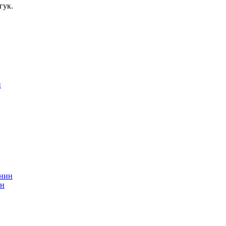
гук.
ин