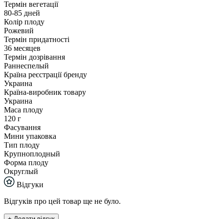
Термін вегетації
80-85 дней
Колір плоду
Рожевий
Термін придатності
36 месяцев
Термін дозрівання
Раннеспелый
Країна реєстрації бренду
Украина
Країна-виробник товару
Украина
Маса плоду
120 г
Фасування
Мини упаковка
Тип плоду
Крупноплодный
Форма плоду
Округлый
Відгуки
Відгуків про цей товар ще не було.
+ Додати відгук