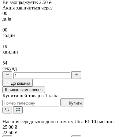
Ви заощаджуєте:
2.50 ₴
Акція закінчиться через:
00
днів
:
00
годин
:
19
хвилин
:
53
секунд
До кошика
Швидке замовлення
Купити цей товар в 1 клік:
Купити
Насіння середньоплідного томату Ліга F1 10 насінин
25.00 ₴
22.50 ₴