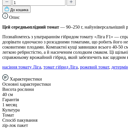
До кошика
Опис
Цей середньоплідний томат
— 90–250 г, найуніверсальніший роз
Познайомтесь з ультрараннім гібридом томату «Ліга F1» — спра
дозрівати одночасно з розсадними томатами, що робить його не
соковитими плодами. Компактні кущі заввишки всього 40-50 см
легкою ребристістю, а й насиченим солодким смаком. Ці щільн
справжньому врожайний гібрид, який забезпечить вас щедрим в
насіння томату Ліга
,
томат гібрид Ліга
,
рожевий томат
,
детермі
Характеристики
Основні характеристики
Висота рослини
40 см
Гарантія
1 месяц
Культура
Томат
Спосіб пакування
zip-лок пакет