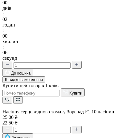
00
днів
:
02
годин
:
00
хвилин
:
06
секунд
До кошика
Швидке замовлення
Купити цей товар в 1 клік:
Купити
Насіння серцевидного томату Зорепад F1 10 насінин
25.00 ₴
22.50 ₴
До кошика