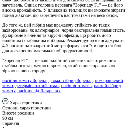
заготівель. Однак головна перевага "Зорепаду F1" — це його
висока врожайність. У плівкових теплицях ви зможете зібрати
понад 20 кг/м², що забезпечить вас томатами на весь сезон.
До того ж, цей гібрид має вражаючу стійкість до таких
захворювань, як альтернаріоз, чорна бактеріальна плямистість,
фузаріозне в'янення та вірусні інфекції, що робить його
надійним і стабільним вибором. Рекомендується висаджувати
4-5 рослин на квадратний метр і формувати їх в один стебло
для досягнення максимальної продуктивності.
"Зорепад F1" — це ваш надійний союзник для отримання
стабільного та смачного врожаю, який стане справжньою
зіркою вашого городу!
насіння томату Зорепад
,
томат гібрид Зорепад
,
помаранчевий
томат
,
детермінантний томат
,
насіння томатів
,
ранній гібрид
томату
,
насіння від Лазарєвих
Характеристики
Основні характеристики
Висота рослини
90 см
Гарантія