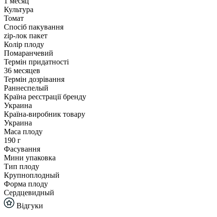
1 месяц
Культура
Томат
Спосіб пакування
zip-лок пакет
Колір плоду
Помаранчевий
Термін придатності
36 месяцев
Термін дозрівання
Раннеспелый
Країна реєстрації бренду
Украина
Країна-виробник товару
Украина
Маса плоду
190 г
Фасування
Мини упаковка
Тип плоду
Крупноплодный
Форма плоду
Сердцевидный
Відгуки