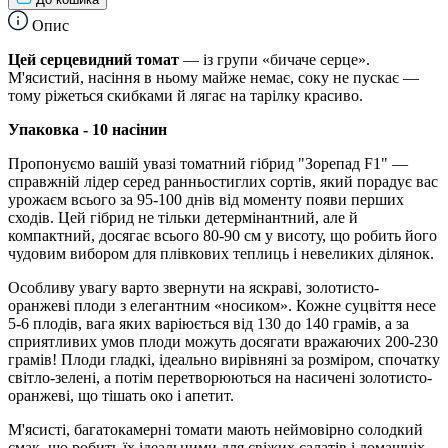
Опис
Цей серцевидний томат
— із групи «бичаче серце».
М'ясистий, насіння в ньому майже немає, соку не пускає —
тому ріжеться скибками й лягає на тарілку красиво.
Упаковка - 10 насінин
Пропонуємо вашій увазі томатний гібрид "Зорепад F1" —
справжній лідер серед ранньостиглих сортів, який порадує вас
урожаєм всього за 95-100 днів від моменту появи перших
сходів. Цей гібрид не тільки детермінантний, але й
компактний, досягає всього 80-90 см у висоту, що робить його
чудовим вибором для плівкових теплиць і невеликих ділянок.
Особливу увагу варто звернути на яскраві, золотисто-
оранжеві плоди з елегантним «носиком». Кожне суцвіття несе
5-6 плодів, вага яких варіюється від 130 до 140 грамів, а за
сприятливих умов плоди можуть досягати вражаючих 200-230
грамів! Плоди гладкі, ідеально вирівняні за розміром, спочатку
світло-зелені, а потім перетворюються на насичені золотисто-
оранжеві, що тішать око і апетит.
М'ясисті, багатокамерні томати мають неймовірно солодкий
смак, що робить їх ідеальними для свіжих салатів і домашніх