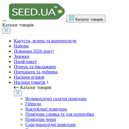
Каталог товарів
Каталог товарів
Капуста, зелень та коренеплоди
Набори
Новинки 2026 року!
Знижки
Проф пакет
Перець та баклажани
Препарати та добрива
Насіння огірків
Насіння томатів
Каталог товарів
Великоплідні салатні помідори
Гібриди
Коктейльні помідори
Помідори сливка та для переробки
Помідори черрі
Середньоплідні помідори