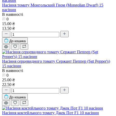
Насіння томату Монгольский Гном (Mongolian Dwarf) 15
насінин
В наявності
0
15.00 ₴
13.50 ₴
До кошика
Насіння серцевидного томату Сержант Пеппер (Sgt Pepper's)
15 насінин
В наявності
0
25.00 ₴
22.50 ₴
До кошика
Насіння коктейльного томату Джек Пот F1 10 насінин