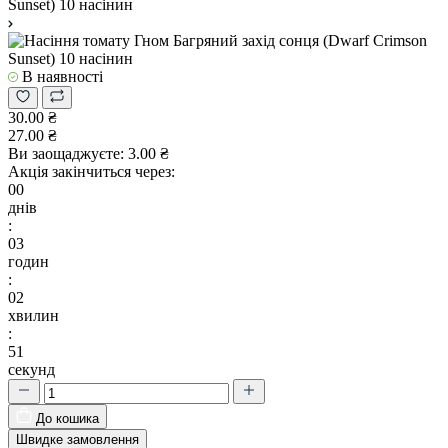
В наявності
30.00 ₴
27.00 ₴
Ви заощаджуєте:
3.00 ₴
Акція закінчиться через:
00
днів
:
03
годин
:
02
хвилин
:
51
секунд
До кошика
Швидке замовлення