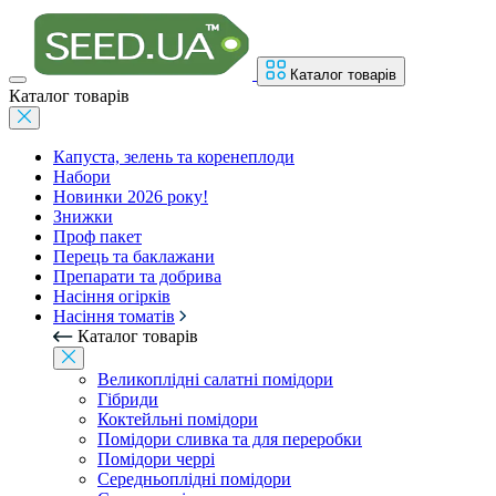
Каталог товарів
Каталог товарів
Капуста, зелень та коренеплоди
Набори
Новинки 2026 року!
Знижки
Проф пакет
Перець та баклажани
Препарати та добрива
Насіння огірків
Насіння томатів
Каталог товарів
Великоплідні салатні помідори
Гібриди
Коктейльні помідори
Помідори сливка та для переробки
Помідори черрі
Середньоплідні помідори