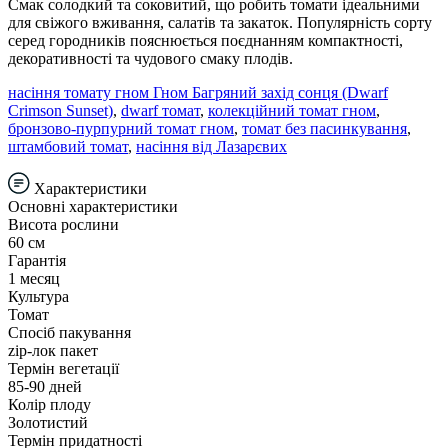
Смак солодкий та соковитий, що робить томати ідеальними
для свіжого вживання, салатів та закаток. Популярність сорту
серед городників пояснюється поєднанням компактності,
декоративності та чудового смаку плодів.
насіння томату гном Гном Багряний захід сонця (Dwarf
Crimson Sunset)
,
dwarf томат
,
колекційний томат гном
,
бронзово-пурпурний томат гном
,
томат без пасинкування
,
штамбовий томат
,
насіння від Лазарєвих
Характеристики
Основні характеристики
Висота рослини
60 см
Гарантія
1 месяц
Культура
Томат
Спосіб пакування
zip-лок пакет
Термін вегетації
85-90 дней
Колір плоду
Золотистий
Термін придатності