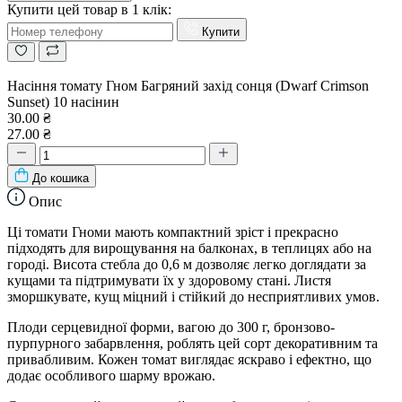
Купити цей товар в 1 клік:
Купити
Насіння томату Гном Багряний захід сонця (Dwarf Crimson
Sunset) 10 насінин
30.00 ₴
27.00 ₴
До кошика
Опис
Ці томати Гноми мають компактний зріст і прекрасно
підходять для вирощування на балконах, в теплицях або на
городі. Висота стебла до 0,6 м дозволяє легко доглядати за
кущами та підтримувати їх у здоровому стані. Листя
зморшкувате, кущ міцний і стійкий до несприятливих умов.
Плоди серцевидної форми, вагою до 300 г, бронзово-
пурпурного забарвлення, роблять цей сорт декоративним та
привабливим. Кожен томат виглядає яскраво і ефектно, що
додає особливого шарму врожаю.