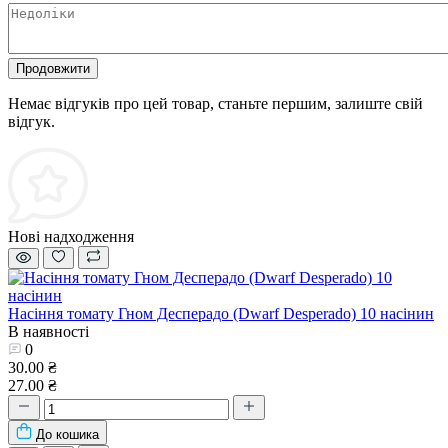
Продовжити
Немає відгуків про цей товар, станьте першим, залиште свій
відгук.
Нові надходження
Насіння томату Гном Десперадо (Dwarf Desperado) 10 насінин
В наявності
0
30.00 ₴
27.00 ₴
До кошика