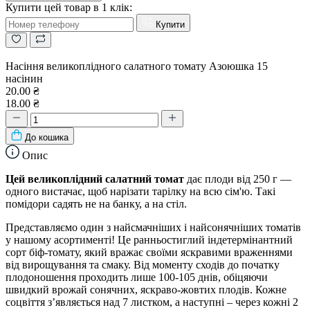
Купити цей товар в 1 клік:
Купити
Насіння великоплідного салатного томату Азоюшка 15
насінин
20.00 ₴
18.00 ₴
До кошика
Опис
Цей великоплідний салатний томат
дає плоди від 250 г —
одного вистачає, щоб нарізати тарілку на всю сім'ю. Такі
помідори садять не на банку, а на стіл.
Представляємо один з найсмачніших і найсонячніших томатів
у нашому асортименті! Це ранньостиглий індетермінантний
сорт біф-томату, який вражає своїми яскравими враженнями
від вирощування та смаку. Від моменту сходів до початку
плодоношення проходить лише 100-105 днів, обіцяючи
швидкий врожай сонячних, яскраво-жовтих плодів. Кожне
соцвіття з’являється над 7 листком, а наступні – через кожні 2