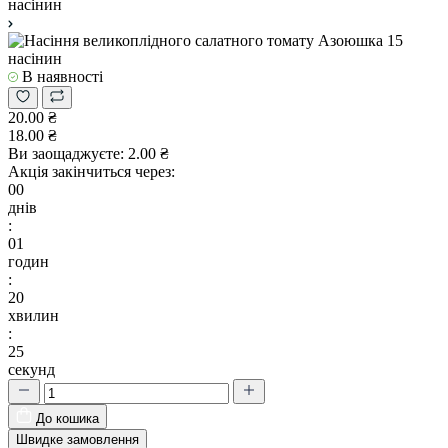
В наявності
20.00 ₴
18.00 ₴
Ви заощаджуєте:
2.00 ₴
Акція закінчиться через:
00
днів
:
01
годин
:
20
хвилин
:
25
секунд
До кошика
Швидке замовлення