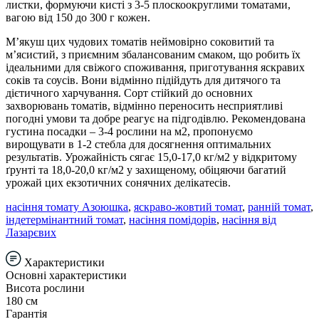
листки, формуючи кисті з 3-5 плоскоокруглими томатами,
вагою від 150 до 300 г кожен.
М’якуш цих чудових томатів неймовірно соковитий та
м’ясистий, з приємним збалансованим смаком, що робить їх
ідеальними для свіжого споживання, приготування яскравих
соків та соусів. Вони відмінно підійдуть для дитячого та
дієтичного харчування. Сорт стійкий до основних
захворювань томатів, відмінно переносить несприятливі
погодні умови та добре реагує на підгодівлю. Рекомендована
густина посадки – 3-4 рослини на м2, пропонуємо
вирощувати в 1-2 стебла для досягнення оптимальних
результатів. Урожайність сягає 15,0-17,0 кг/м2 у відкритому
ґрунті та 18,0-20,0 кг/м2 у захищеному, обіцяючи багатий
урожай цих екзотичних сонячних делікатесів.
насіння томату Азоюшка
,
яскраво-жовтий томат
,
ранній томат
,
індетермінантний томат
,
насіння помідорів
,
насіння від
Лазарєвих
Характеристики
Основні характеристики
Висота рослини
180 см
Гарантія