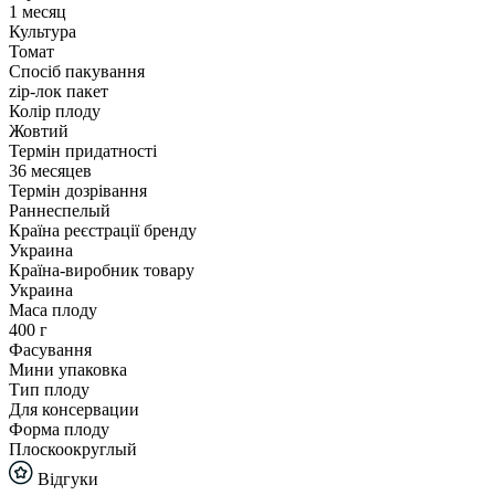
1 месяц
Культура
Томат
Спосіб пакування
zip-лок пакет
Колір плоду
Жовтий
Термін придатності
36 месяцев
Термін дозрівання
Раннеспелый
Країна реєстрації бренду
Украина
Країна-виробник товару
Украина
Маса плоду
400 г
Фасування
Мини упаковка
Тип плоду
Для консервации
Форма плоду
Плоскоокруглый
Відгуки