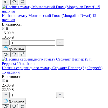
Насіння томату Монгольский Гном (Mongolian Dwarf) 15
насінин
В наявності
0
15.00 ₴
13.50 ₴
До кошика
Насіння серцевидного томату Сержант Пеппер (Sgt Pepper's)
15 насінин
В наявності
0
25.00 ₴
22.50 ₴
До кошика