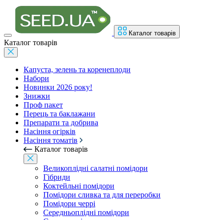
Каталог товарів
Каталог товарів
Капуста, зелень та коренеплоди
Набори
Новинки 2026 року!
Знижки
Проф пакет
Перець та баклажани
Препарати та добрива
Насіння огірків
Насіння томатів
Каталог товарів
Великоплідні салатні помідори
Гібриди
Коктейльні помідори
Помідори сливка та для переробки
Помідори черрі
Середньоплідні помідори