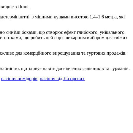
швидше за інші.
етермінантні, з міцними кущами висотою 1,4–1,6 метра, які
о-синіми боками, що створює ефект глибокого, унікального
вими нотками, що робить цей сорт шикарним вибором для свіжих
 важливо для комерційного вирощування та гуртових продажів.
йністю, що здивує навіть досвідчених садівників та гурманів.
,
насіння помідорів
,
насіння від Лазарєвих