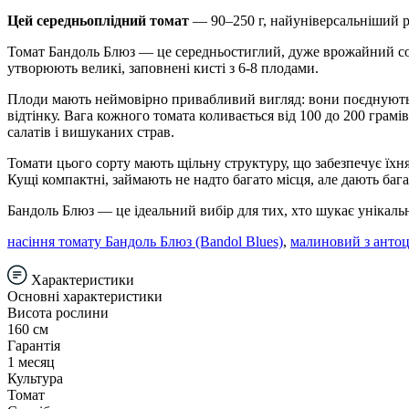
Цей середньоплідний томат
— 90–250 г, найуніверсальніший роз
Томат Бандоль Блюз — це середньостиглий, дуже врожайний сор
утворюють великі, заповнені кисті з 6-8 плодами.
Плоди мають неймовірно привабливий вигляд: вони поєднують 
відтінку. Вага кожного томата коливається від 100 до 200 гра
салатів і вишуканих страв.
Томати цього сорту мають щільну структуру, що забезпечує їхн
Кущі компактні, займають не надто багато місця, але дають баг
Бандоль Блюз — це ідеальний вибір для тих, хто шукає унікаль
насіння томату Бандоль Блюз (Bandol Blues)
,
малиновий з анто
Характеристики
Основні характеристики
Висота рослини
160 см
Гарантія
1 месяц
Культура
Томат