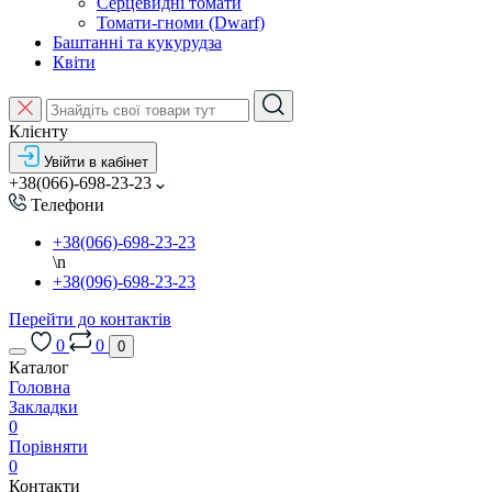
Серцевидні томати
Томати-гноми (Dwarf)
Баштанні та кукурудза
Квіти
Клієнту
Увійти в кабінет
+38(066)-698-23-23
Телефони
+38(066)-698-23-23
\n
+38(096)-698-23-23
Перейти до контактів
0
0
0
Каталог
Головна
Закладки
0
Порівняти
0
Контакти