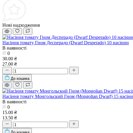
Нові надходження
Насіння томату Гном Десперадо (Dwarf Desperado) 10 насінин
В наявності
0
30.00 ₴
27.00 ₴
До кошика
Насіння томату Монгольский Гном (Mongolian Dwarf) 15 насін
В наявності
0
15.00 ₴
13.50 ₴
До кошика