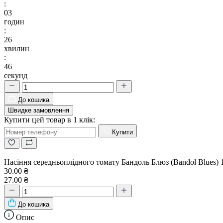
:
03
годин
:
26
хвилин
:
45
секунд
До кошика
Швидке замовлення
Купити цей товар в 1 клік:
Купити
Насіння середньоплідного томату Бандоль Блюз (Bandol Blues) 
30.00 ₴
27.00 ₴
До кошика
Опис