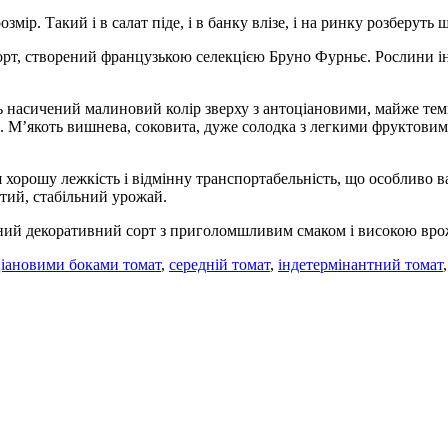
мір. Такий і в салат піде, і в банку влізе, і на ринку розберуть 
т, створений французькою селекцією Бруно Фурньє. Рослини інд
насичений малиновий колір зверху з антоціановими, майже темн
мів. М’якоть вишнева, соковита, дуже солодка з легкими фрукто
я хорошу лежкість і відмінну транспортабельність, що особливо
атий, стабільний урожай.
ний декоративний сорт з приголомшливим смаком і високою врожа
ціановими боками томат
,
середній томат
,
індетермінантний томат