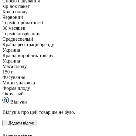
Спосіб пакування
zip-лок пакет
Колір плоду
Червоний
Термін придатності
36 месяцев
Термін дозрівання
Среднеспелый
Країна реєстрації бренду
Украина
Країна-виробник товару
Украина
Маса плоду
150 г
Фасування
Мини упаковка
Форма плоду
Округлый
Відгуки
Відгуків про цей товар ще не було.
+ Додати відгук
Написати відгук