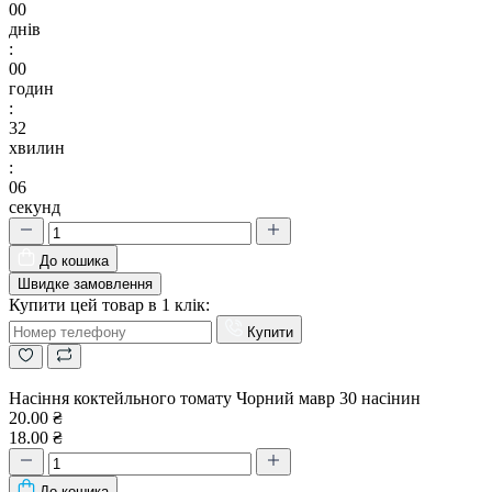
00
днів
:
00
годин
:
32
хвилин
:
05
секунд
До кошика
Швидке замовлення
Купити цей товар в 1 клік:
Купити
Насіння коктейльного томату Чорний мавр 30 насінин
20.00 ₴
18.00 ₴
До кошика