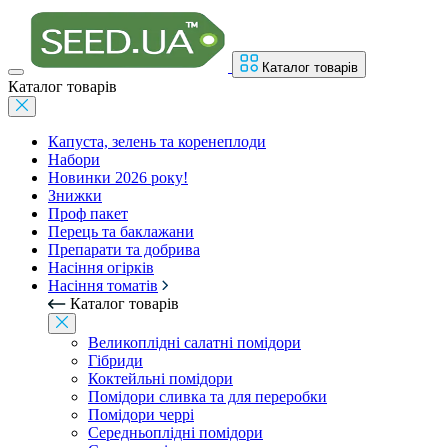
Каталог товарів
Каталог товарів
Капуста, зелень та коренеплоди
Набори
Новинки 2026 року!
Знижки
Проф пакет
Перець та баклажани
Препарати та добрива
Насіння огірків
Насіння томатів
Каталог товарів
Великоплідні салатні помідори
Гібриди
Коктейльні помідори
Помідори сливка та для переробки
Помідори черрі
Середньоплідні помідори