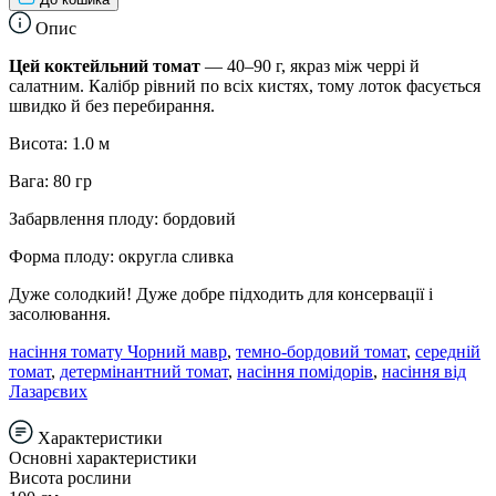
Опис
Цей коктейльний томат
— 40–90 г, якраз між черрі й
салатним. Калібр рівний по всіх кистях, тому лоток фасується
швидко й без перебирання.
Висота: 1.0 м
Вага: 80 гр
Забарвлення плоду: бордовий
Форма плоду: округла сливка
Дуже солодкий! Дуже добре підходить для консервації і
засолювання.
насіння томату Чорний мавр
,
темно-бордовий томат
,
середній
томат
,
детермінантний томат
,
насіння помідорів
,
насіння від
Лазарєвих
Характеристики
Основні характеристики
Висота рослини