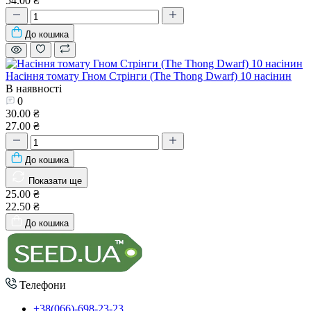
54.00 ₴
До кошика
Насіння томату Гном Стрінги (The Thong Dwarf) 10 насінин
В наявності
0
30.00 ₴
27.00 ₴
До кошика
Показати ще
25.00 ₴
22.50 ₴
До кошика
Телефони
+38(066)-698-23-23