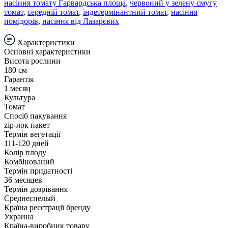
насіння томату Гарвардська площа
,
червоний у зелену смугу
томат
,
середній томат
,
індетермінантний томат
,
насіння
помідорів
,
насіння від Лазарєвих
Характеристики
Основні характеристики
Висота рослини
180 см
Гарантія
1 месяц
Культура
Томат
Спосіб пакування
zip-лок пакет
Термін вегетації
111-120 дней
Колір плоду
Комбінований
Термін придатності
36 месяцев
Термін дозрівання
Среднеспелый
Країна реєстрації бренду
Украина
Країна-виробник товару