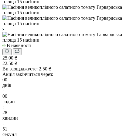
В наявності
25.00 ₴
22.50 ₴
Ви заощаджуєте:
2.50 ₴
Акція закінчиться через:
00
днів
:
00
годин
:
28
хвилин
:
50
секунд