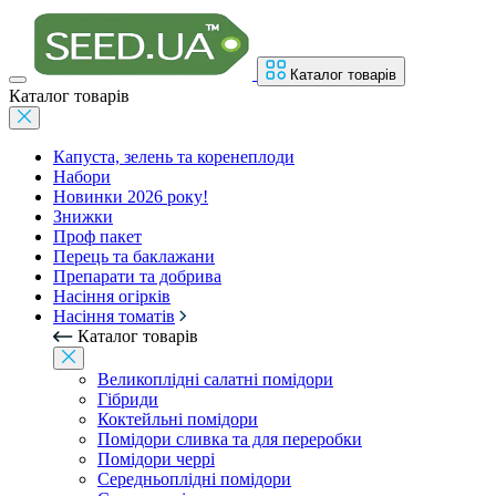
Каталог товарів
Каталог товарів
Капуста, зелень та коренеплоди
Набори
Новинки 2026 року!
Знижки
Проф пакет
Перець та баклажани
Препарати та добрива
Насіння огірків
Насіння томатів
Каталог товарів
Великоплідні салатні помідори
Гібриди
Коктейльні помідори
Помідори сливка та для переробки
Помідори черрі
Середньоплідні помідори