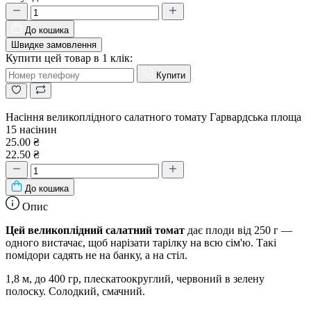
До кошика
Швидке замовлення
Купити цей товар в 1 клік:
Купити
Насіння великоплідного салатного томату Гарвардська площа
15 насінин
25.00 ₴
22.50 ₴
До кошика
Опис
Цей великоплідний салатний томат
дає плоди від 250 г —
одного вистачає, щоб нарізати тарілку на всю сім'ю. Такі
помідори садять не на банку, а на стіл.
1,8 м, до 400 гр, плескатоокруглий, червоний в зелену
полоску. Солодкий, смачний.