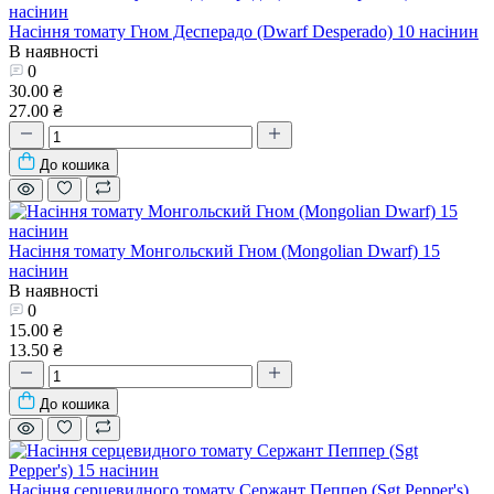
Насіння томату Гном Десперадо (Dwarf Desperado) 10 насінин
В наявності
0
30.00 ₴
27.00 ₴
До кошика
Насіння томату Монгольский Гном (Mongolian Dwarf) 15
насінин
В наявності
0
15.00 ₴
13.50 ₴
До кошика
Насіння серцевидного томату Сержант Пеппер (Sgt Pepper's)