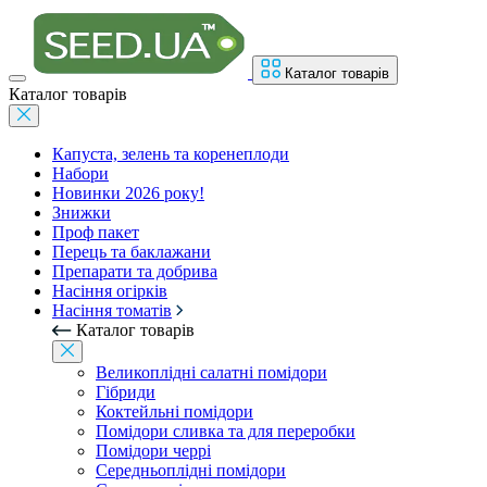
Каталог товарів
Каталог товарів
Капуста, зелень та коренеплоди
Набори
Новинки 2026 року!
Знижки
Проф пакет
Перець та баклажани
Препарати та добрива
Насіння огірків
Насіння томатів
Каталог товарів
Великоплідні салатні помідори
Гібриди
Коктейльні помідори
Помідори сливка та для переробки
Помідори черрі
Середньоплідні помідори