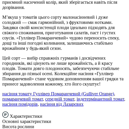
приємний насичений колір, який зберігається навіть після
дозрівання.
М’якуш у томатів цього сорту малонасінневий і дуже
солодкий — смак гармонійний, з фруктовими нотками.
Завдяки своїй консистенції плоди ідеально підходять для
свіжого споживання, приготування салатів, паст і густих
соусів. «Гуллівер Помаранчевий» чудово переносить спеку,
дощі та інші погодні коливання, залишаючись стабільно
врожайним у будь-який сезон.
Цей сорт — вибір справжніх гурманів і досвідчених
городників, які цінують не лише врожайність, а й красу
плодів. Томати довго плодоносять, забезпечуючи стабільне
збирання до пізньої осені. Колекційне насіння «Гуллівер
Помаранчевий» стане чудовим доповненням вашої грядки та
принесе задоволення кожному, хто його скуштує!
насіння томату Гуллівер Помаранчевий (Gulliver Orange)
,
помаранчевий томат
,
середній томат
,
індетермінантний томат
,
насіння помідорів
,
насіння від Лазарєвих
Характеристики
Основні характеристики
Висота рослини