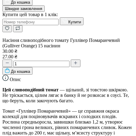
До кошика
Швидке замовлення
Купити цей товар в 1 клік:
Купити
Насіння сливоподібного томату Гуллівер Помаранчевий
(Gulliver Orange) 15 насінин
30.00 ₴
27.00 ₴
До кошика
Опис
Цей сливоподібний томат
— щільний, зі товстою шкіркою.
Не тріскається, цілим лягає в банку й не розкисає в соусі. Те,
що беруть, коли закочують багато.
Томат «Гуллівер Помаранчевий» — це справжня окраса
колекції для поціновувачів яскравих і солодких плодів.
Рослина середньоросла, заввишки близько 1,2 м, утворює
численні грона великих, рівних помаранчевих сливок. Кожен
плід важить до 200 г, має щільну, м’ясисту структуру і