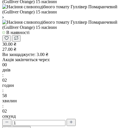
В наявності
30.00 ₴
27.00 ₴
Ви заощаджуєте:
3.00 ₴
Акція закінчиться через:
00
днів
:
02
годин
:
58
хвилин
:
02
секунд