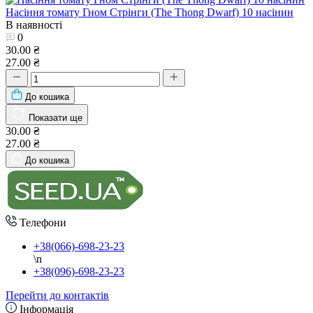
Насіння томату Гном Стрінги (The Thong Dwarf) 10 насінин
В наявності
0
30.00 ₴
27.00 ₴
До кошика
Показати ще
30.00 ₴
27.00 ₴
До кошика
Телефони
+38(066)-698-23-23
\n
+38(096)-698-23-23
Перейти до контактів
Інформація