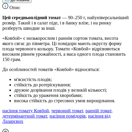
Опис
Цей середньоплідний томат
— 90–250 г, найуніверсальніший
розмір. Такий і в салат піде, і в банку влізе, і на ринку
розберуть швидше за інші.
«Ковбой» є низькорослим і раннім сортом томата, висота
якого сягає до півметра. Ці помідори мають округлу форму
плода червоного кольору. Томати «Ковбой» відрізняються
високим рівнем урожайності, а маса одного плода становить
150 грам.
До особливостей томатів «Ковбой» відносяться:
м'ясистість плодів;
стійкість до розтріскування;
дружне дозрівання плодів у великій кількості;
стійкість до ураження хворобами;
висока стійкість до стресових умов вирощування.
насіння томату Ковбой
,
червоний томат
,
ранній томат
,
детермінантний томат
,
насіння помідорів
,
насіння від
Лазарєвих