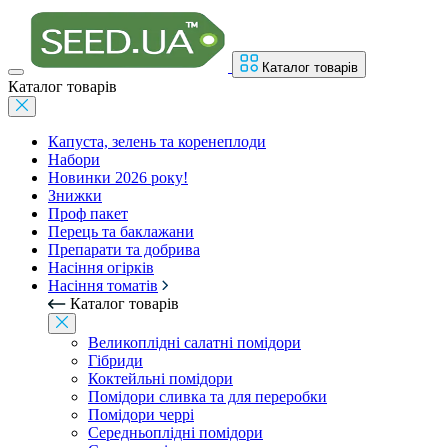
Каталог товарів
Каталог товарів
Капуста, зелень та коренеплоди
Набори
Новинки 2026 року!
Знижки
Проф пакет
Перець та баклажани
Препарати та добрива
Насіння огірків
Насіння томатів
Каталог товарів
Великоплідні салатні помідори
Гібриди
Коктейльні помідори
Помідори сливка та для переробки
Помідори черрі
Середньоплідні помідори