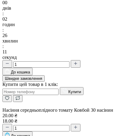
00
днів
:
02
годин
:
26
хвилин
:
10
секунд
До кошика
Швидке замовлення
Купити цей товар в 1 клік:
Купити
Насіння середньоплідного томату Ковбой 30 насінин
20.00 ₴
18.00 ₴
До кошика