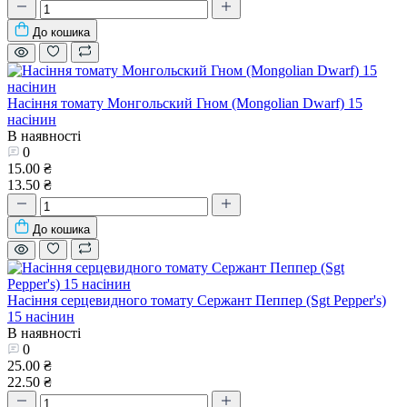
До кошика
Насіння томату Монгольский Гном (Mongolian Dwarf) 15
насінин
В наявності
0
15.00 ₴
13.50 ₴
До кошика
Насіння серцевидного томату Сержант Пеппер (Sgt Pepper's)
15 насінин
В наявності
0
25.00 ₴
22.50 ₴