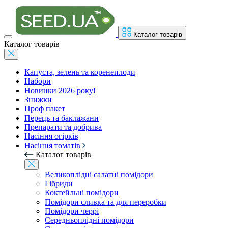
Каталог товарів
Каталог товарів
Капуста, зелень та коренеплоди
Набори
Новинки 2026 року!
Знижки
Проф пакет
Перець та баклажани
Препарати та добрива
Насіння огірків
Насіння томатів
Каталог товарів
Великоплідні салатні помідори
Гібриди
Коктейльні помідори
Помідори сливка та для переробки
Помідори черрі
Середньоплідні помідори