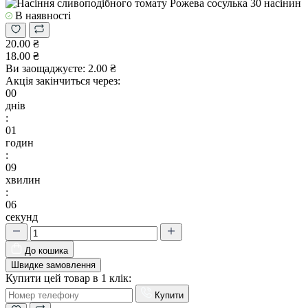
В наявності
20.00 ₴
18.00 ₴
Ви заощаджуєте:
2.00 ₴
Акція закінчиться через:
00
днів
:
01
годин
:
09
хвилин
:
05
секунд
До кошика
Швидке замовлення
Купити цей товар в 1 клік:
Купити