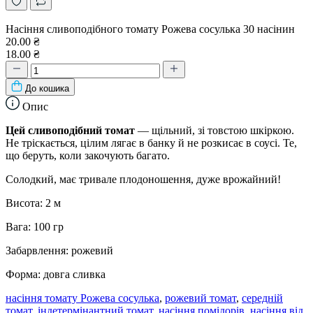
Насіння сливоподібного томату Рожева сосулька 30 насінин
20.00 ₴
18.00 ₴
До кошика
Опис
Цей сливоподібний томат
— щільний, зі товстою шкіркою.
Не тріскається, цілим лягає в банку й не розкисає в соусі. Те,
що беруть, коли закочують багато.
Солодкий, має тривале плодоношення, дуже врожайний!
Висота: 2 м
Вага: 100 гр
Забарвлення: рожевий
Форма: довга сливка
насіння томату Рожева сосулька
,
рожевий томат
,
середній
томат
,
індетермінантний томат
,
насіння помідорів
,
насіння від