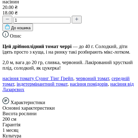
насінин
20.00 ₴
18.00 ₴
До кошика
Опис
Цей дрібноплідний томат черрі
— до 40 г. Солодкий, діти
їдять просто з куща, і на ринку такі розбирають мікс-лотком.
2,0 м, вага до 20 гр, сливка, червоний. Лакірований хрусткий
плід, солодкий, як цукерка!
насіння томату Суинг Тінг Грейп
,
червоний томат
,
середній
томат
,
індетермінантний томат
,
насіння помідорів
,
насіння від
Лазарєвих
Характеристики
Основні характеристики
Висота рослини
200 см
Гарантія
1 месяц
Культура