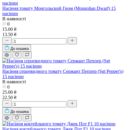
Насіння томату Монгольский Гном (Mongolian Dwarf) 15
насінин
В наявності
0
15.00 ₴
13.50 ₴
До кошика
Насіння серцевидного томату Сержант Пеппер (Sgt Pepper's)
15 насінин
В наявності
0
25.00 ₴
22.50 ₴
До кошика
Насіння коктейльного томату Джек Пот F1 10 насінин