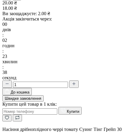
20.00 ₴
18.00 ₴
Ви заощаджуєте:
2.00 ₴
Акція закінчиться через:
00
днів
:
02
годин
:
23
хвилин
:
37
секунд
До кошика
Швидке замовлення
Купити цей товар в 1 клік:
Купити
Насіння дрібноплідного черрі томату Суинг Тінг Грейп 30