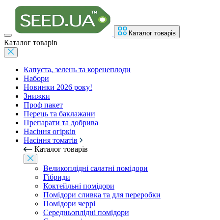
Каталог товарів
Каталог товарів
Капуста, зелень та коренеплоди
Набори
Новинки 2026 року!
Знижки
Проф пакет
Перець та баклажани
Препарати та добрива
Насіння огірків
Насіння томатів
Каталог товарів
Великоплідні салатні помідори
Гібриди
Коктейльні помідори
Помідори сливка та для переробки
Помідори черрі
Середньоплідні помідори