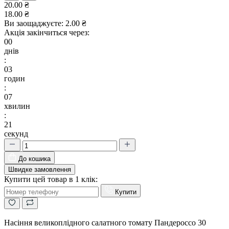
20.00 ₴
18.00 ₴
Ви заощаджуєте:
2.00 ₴
Акція закінчиться через:
00
днів
:
03
годин
:
07
хвилин
:
20
секунд
До кошика
Швидке замовлення
Купити цей товар в 1 клік:
Купити
Насіння великоплідного салатного томату Пандероссо 30