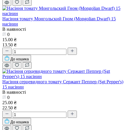
Насіння томату Монгольский Гном (Mongolian Dwarf) 15
насінин
В наявності
0
15.00 ₴
13.50 ₴
До кошика
Насіння серцевидного томату Сержант Пеппер (Sgt Pepper's)
15 насінин
В наявності
0
25.00 ₴
22.50 ₴
До кошика