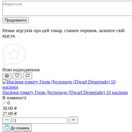
Продовжити
Немає відгуків про цей товар, станьте першим, залиште свій
відгук.
Нові надходження
Насіння томату Гном Десперадо (Dwarf Desperado) 10 насінин
В наявності
0
30.00 ₴
27.00 ₴
До кошика