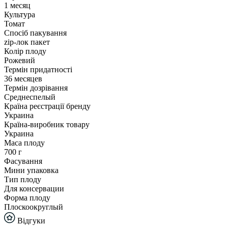
1 месяц
Культура
Томат
Спосіб пакування
zip-лок пакет
Колір плоду
Рожевий
Термін придатності
36 месяцев
Термін дозрівання
Среднеспелый
Країна реєстрації бренду
Украина
Країна-виробник товару
Украина
Маса плоду
700 г
Фасування
Мини упаковка
Тип плоду
Для консервации
Форма плоду
Плоскоокруглый
Відгуки