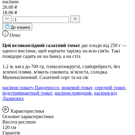
насінин
20.00 ₴
18.00 ₴
До кошика
Опис
Цей великоплідний салатний томат
дає плоди від 250 г —
одного вистачає, щоб нарізати тарілку на всю сім'ю. Такі
помідори садять не на банку, а на стіл.
1,2 м, вага до 700 гр, плексатоокруглі, слаборебристі, без
зеленої плями, м'якоть соковита, м’ясиста, солодка.
Малонасінневий. Салатний сорт та на сік
насіння томату Пандероссо
,
рожевий томат
,
середній томат
,
індетермінантний томат
,
насіння помідорів
,
насіння від
Лазарєвих
Характеристики
Основні характеристики
Висота рослини
120 см
Гарантія