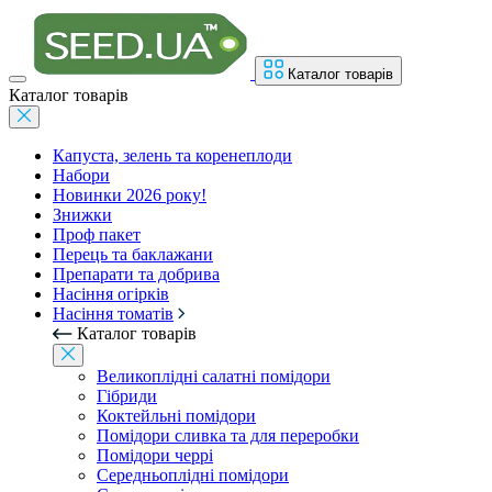
Каталог товарів
Каталог товарів
Капуста, зелень та коренеплоди
Набори
Новинки 2026 року!
Знижки
Проф пакет
Перець та баклажани
Препарати та добрива
Насіння огірків
Насіння томатів
Каталог товарів
Великоплідні салатні помідори
Гібриди
Коктейльні помідори
Помідори сливка та для переробки
Помідори черрі
Середньоплідні помідори