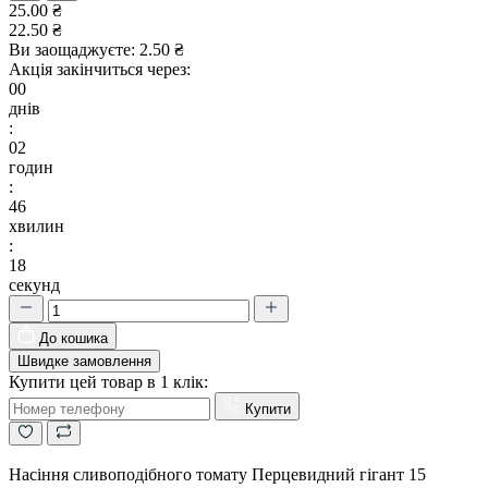
25.00 ₴
22.50 ₴
Ви заощаджуєте:
2.50 ₴
Акція закінчиться через:
00
днів
:
02
годин
:
46
хвилин
:
17
секунд
До кошика
Швидке замовлення
Купити цей товар в 1 клік:
Купити
Насіння сливоподібного томату Перцевидний гігант 15