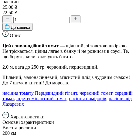
насінин
25.00 ₴
22.50 ₴
До кошика
Опис
Цей сливоподібний томат
— щільний, зі товстою шкіркою.
Не тріскається, цілим лягає в банку й не розкисає в соусі. Те,
що беруть, коли закочують багато.
2,0 м, вага до 250 гр, червоний, перцевидний.
Щільний, малонасінневий, м'ясистий плід з чудовим смаком!
До 7 штук в китиці! До морозів.
насіння томату Перцевидний гігант
,
червоний томат
,
середній
томат
,
індетермінантний томат
,
насіння помідорів
,
насіння від
Лазарєвих
Характеристики
Основні характеристики
Висота рослини
200 см