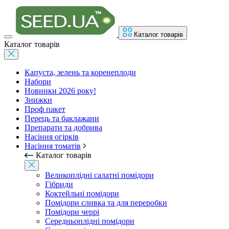
Каталог товарів
Каталог товарів
Капуста, зелень та коренеплоди
Набори
Новинки 2026 року!
Знижки
Проф пакет
Перець та баклажани
Препарати та добрива
Насіння огірків
Насіння томатів
Каталог товарів
Великоплідні салатні помідори
Гібриди
Коктейльні помідори
Помідори сливка та для переробки
Помідори черрі
Середньоплідні помідори