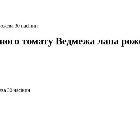
рожева 30 насінин
ного томату Ведмежа лапа роже