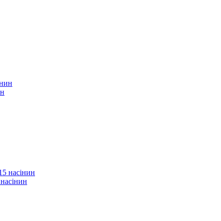
ин
 насінин