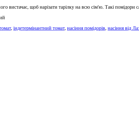
го вистачає, щоб нарізати тарілку на всю сім'ю. Такі помідори сад
ний
томат
,
індетермінантний томат
,
насіння помідорів
,
насіння від Ла