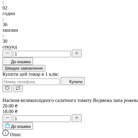
:
02
годин
:
36
хвилин
:
29
секунд
До кошика
Швидке замовлення
Купити цей товар в 1 клік:
Купити
Насіння великоплідного салатного томату Ведмежа лапа рожева
20.00 ₴
18.00 ₴
До кошика
Опис