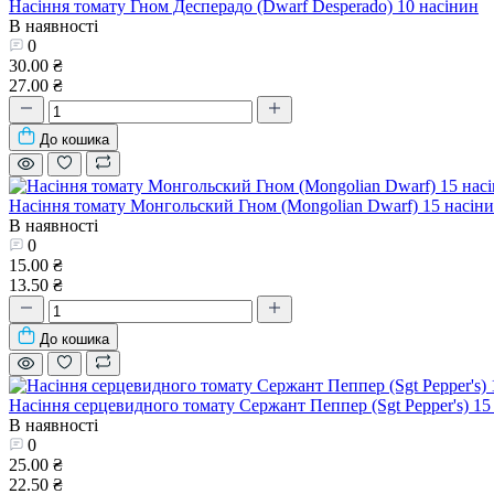
Насіння томату Гном Десперадо (Dwarf Desperado) 10 насінин
В наявності
0
30.00 ₴
27.00 ₴
До кошика
Насіння томату Монгольский Гном (Mongolian Dwarf) 15 насін
В наявності
0
15.00 ₴
13.50 ₴
До кошика
Насіння серцевидного томату Сержант Пеппер (Sgt Pepper's) 15
В наявності
0
25.00 ₴
22.50 ₴