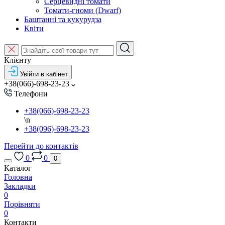
Серцевидні томати
Томати-гноми (Dwarf)
Баштанні та кукурудза
Квіти
Клієнту
Увійти в кабінет
+38(066)-698-23-23
Телефони
+38(066)-698-23-23
\n
+38(096)-698-23-23
Перейти до контактів
0
0
0
Каталог
Головна
Закладки
0
Порівняти
0
Контакти