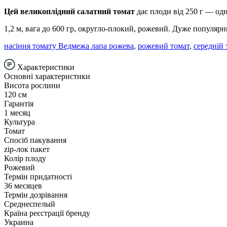
Цей великоплідний салатний томат
дає плоди від 250 г — одно
1,2 м, вага до 600 гр, округло-плокий, рожевий. Дуже популяр
насіння томату Ведмежа лапа рожева
,
рожевий томат
,
середній 
Характеристики
Основні характеристики
Висота рослини
120 см
Гарантія
1 месяц
Культура
Томат
Спосіб пакування
zip-лок пакет
Колір плоду
Рожевий
Термін придатності
36 месяцев
Термін дозрівання
Среднеспелый
Країна реєстрації бренду
Украина