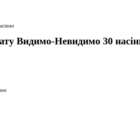
асінин
мату Видимо-Невидимо 30 насі