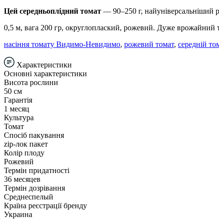
Цей середньоплідний томат
— 90–250 г, найуніверсальніший роз
0,5 м, вага 200 гр, округлоплаский, рожевий. Дуже врожайний 
насіння томату Видимо-Невидимо
,
рожевий томат
,
середній то
Характеристики
Основні характеристики
Висота рослини
50 см
Гарантія
1 месяц
Культура
Томат
Спосіб пакування
zip-лок пакет
Колір плоду
Рожевий
Термін придатності
36 месяцев
Термін дозрівання
Среднеспелый
Країна реєстрації бренду
Украина