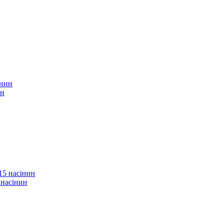
ин
 насінин