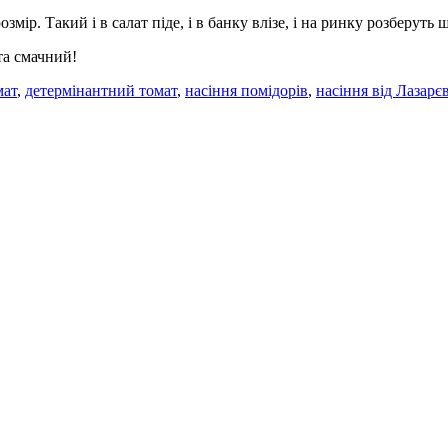
мір. Такий і в салат піде, і в банку влізе, і на ринку розберуть 
та смачний!
мат
,
детермінантний томат
,
насіння помідорів
,
насіння від Лазарє