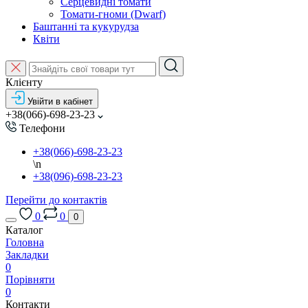
Серцевидні томати
Томати-гноми (Dwarf)
Баштанні та кукурудза
Квіти
Клієнту
Увійти в кабінет
+38(066)-698-23-23
Телефони
+38(066)-698-23-23
\n
+38(096)-698-23-23
Перейти до контактів
0
0
0
Каталог
Головна
Закладки
0
Порівняти
0
Контакти