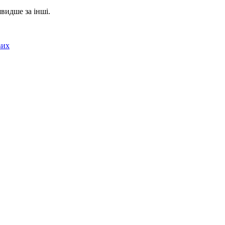
швидше за інші.
вих