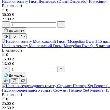
Насіння томату Гном Десперадо (Dwarf Desperado) 10 насінин
В наявності
0
30.00 ₴
27.00 ₴
До кошика
Насіння томату Монгольский Гном (Mongolian Dwarf) 15 насін
В наявності
0
15.00 ₴
13.50 ₴
До кошика
Насіння серцевидного томату Сержант Пеппер (Sgt Pepper's) 15
В наявності
0
25.00 ₴
22.50 ₴