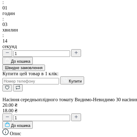
:
01
годин
:
03
хвилин
:
14
секунд
До кошика
Швидке замовлення
Купити цей товар в 1 клік:
Купити
Насіння середньоплідного томату Видимо-Невидимо 30 насіни
20.00 ₴
18.00 ₴
До кошика
Опис