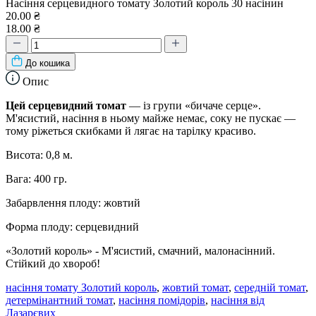
Насіння серцевидного томату Золотий король 30 насінин
20.00 ₴
18.00 ₴
До кошика
Опис
Цей серцевидний томат
— із групи «бичаче серце».
М'ясистий, насіння в ньому майже немає, соку не пускає —
тому ріжеться скибками й лягає на тарілку красиво.
Висота: 0,8 м.
Вага: 400 гр.
Забарвлення плоду: жовтий
Форма плоду: серцевидний
«Золотий король» - М'ясистий, смачний, малонасінний.
Стійкий до хвороб!
насіння томату Золотий король
,
жовтий томат
,
середній томат
,
детермінантний томат
,
насіння помідорів
,
насіння від
Лазарєвих