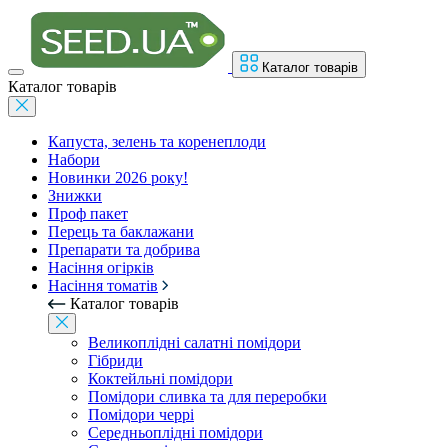
Каталог товарів
Каталог товарів
Капуста, зелень та коренеплоди
Набори
Новинки 2026 року!
Знижки
Проф пакет
Перець та баклажани
Препарати та добрива
Насіння огірків
Насіння томатів
Каталог товарів
Великоплідні салатні помідори
Гібриди
Коктейльні помідори
Помідори сливка та для переробки
Помідори черрі
Середньоплідні помідори