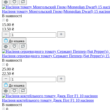
Насіння томату Монгольский Гном (Mongolian Dwarf) 15 насін
В наявності
0
15.00 ₴
13.50 ₴
До кошика
Насіння серцевидного томату Сержант Пеппер (Sgt Pepper's) 15
В наявності
0
25.00 ₴
22.50 ₴
До кошика
Насіння коктейльного томату Джек Пот F1 10 насінин
В наявності
0