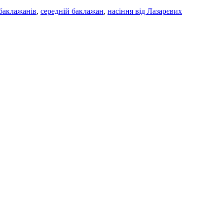
 баклажанів
,
середній баклажан
,
насіння від Лазарєвих