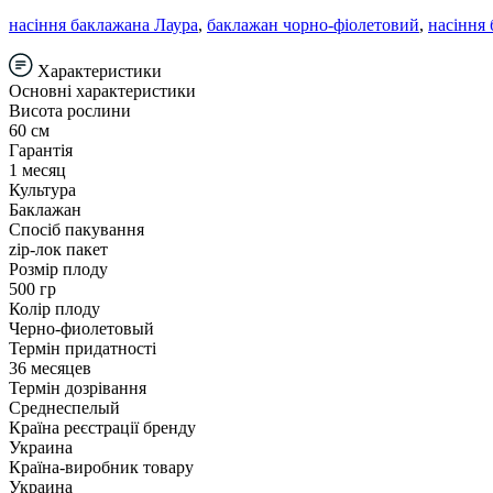
насіння баклажана Лаура
,
баклажан чорно-фіолетовий
,
насіння
Характеристики
Основні характеристики
Висота рослини
60 см
Гарантія
1 месяц
Культура
Баклажан
Спосіб пакування
zip-лок пакет
Розмір плоду
500 гр
Колір плоду
Черно-фиолетовый
Термін придатності
36 месяцев
Термін дозрівання
Среднеспелый
Країна реєстрації бренду
Украина
Країна-виробник товару
Украина