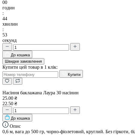
00
годин
:
44
хвилин
:
52
секунд
До кошика
Швидке замовлення
Купити цей товар в 1 клік:
Купити
Насіння баклажана Лаура 30 насінин
25.00 ₴
22.50 ₴
До кошика
Опис
0,6 м, вага до 500 гр, чорно-фіолетовий, круглий. Без гіркоти,