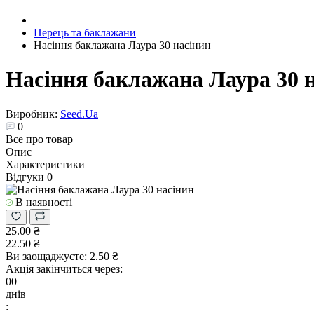
Перець та баклажани
Насіння баклажана Лаура 30 насінин
Насіння баклажана Лаура 30 
Виробник:
Seed.Ua
0
Все про товар
Опис
Характеристики
Відгуки
0
В наявності
25.00 ₴
22.50 ₴
Ви заощаджуєте:
2.50 ₴
Акція закінчиться через:
00
днів
: