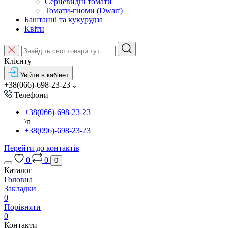
Серцевидні томати
Томати-гноми (Dwarf)
Баштанні та кукурудза
Квіти
Клієнту
Увійти в кабінет
+38(066)-698-23-23
Телефони
+38(066)-698-23-23
\n
+38(096)-698-23-23
Перейти до контактів
0
0
0
Каталог
Головна
Закладки
0
Порівняти
0
Контакти