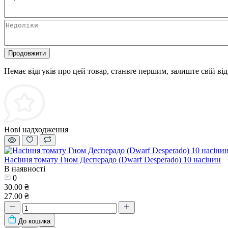
Продовжити
Немає відгуків про цей товар, станьте першим, залиште свій від
Нові надходження
Насіння томату Гном Десперадо (Dwarf Desperado) 10 насінин
В наявності
0
30.00 ₴
27.00 ₴
До кошика