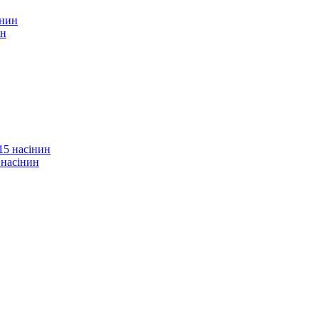
ин
 насінин