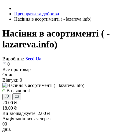
Препарати та добрива
Насіння в асортименті ( - lazareva.info)
Насіння в асортименті ( -
lazareva.info)
Виробник:
Seed.Ua
0
Все про товар
Опис
Відгуки
0
В наявності
20.00 ₴
18.00 ₴
Ви заощаджуєте:
2.00 ₴
Акція закінчиться через:
00
днів