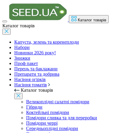
Каталог товарів
Каталог товарів
Капуста, зелень та коренеплоди
Набори
Новинки 2026 року!
Знижки
Проф пакет
Перець та баклажани
Препарати та добрива
Насіння огірків
Насіння томатів
Каталог товарів
Великоплідні салатні помідори
Гібриди
Коктейльні помідори
Помідори сливка та для переробки
Помідори черрі
Середньоплідні помідори