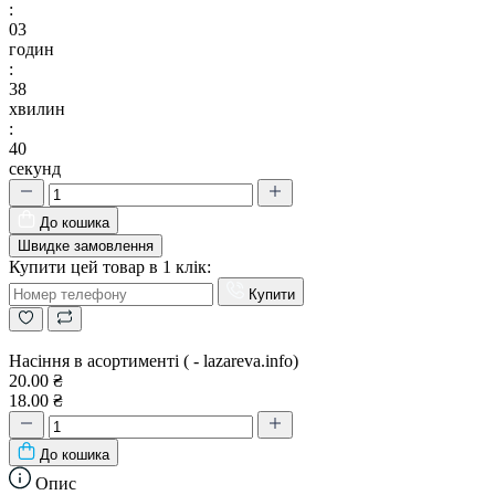
:
03
годин
:
38
хвилин
:
39
секунд
До кошика
Швидке замовлення
Купити цей товар в 1 клік:
Купити
Насіння в асортименті ( - lazareva.info)
20.00 ₴
18.00 ₴
До кошика
Опис