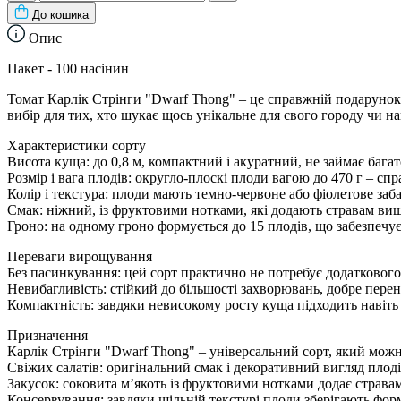
До кошика
Опис
Пакет - 100 насінин
Томат Карлік Стрінги "Dwarf Thong" – це справжній подарунок д
вибір для тих, хто шукає щось унікальне для свого городу чи 
Характеристики сорту
Висота куща: до 0,8 м, компактний і акуратний, не займає бага
Розмір і вага плодів: округло-плоскі плоди вагою до 470 г – сп
Колір і текстура: плоди мають темно-червоне або фіолетове з
Смак: ніжний, із фруктовими нотками, які додають стравам в
Гроно: на одному гроно формується до 15 плодів, що забезпечу
Переваги вирощування
Без пасинкування: цей сорт практично не потребує додаткового
Невибагливість: стійкий до більшості захворювань, добре пере
Компактність: завдяки невисокому росту куща підходить навіть 
Призначення
Карлік Стрінги "Dwarf Thong" – універсальний сорт, який мож
Свіжих салатів: оригінальний смак і декоративний вигляд плод
Закусок: соковита м’якоть із фруктовими нотками додає страв
Консервування: завдяки щільній текстурі плоди зберігають фор