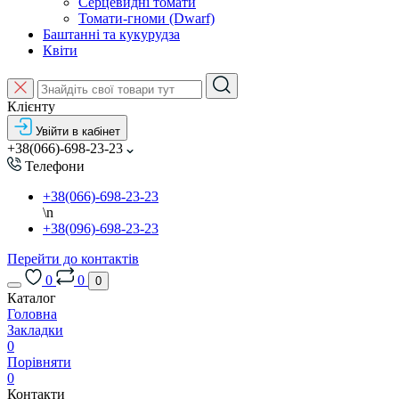
Серцевидні томати
Томати-гноми (Dwarf)
Баштанні та кукурудза
Квіти
Клієнту
Увійти в кабінет
+38(066)-698-23-23
Телефони
+38(066)-698-23-23
\n
+38(096)-698-23-23
Перейти до контактів
0
0
0
Каталог
Головна
Закладки
0
Порівняти
0
Контакти