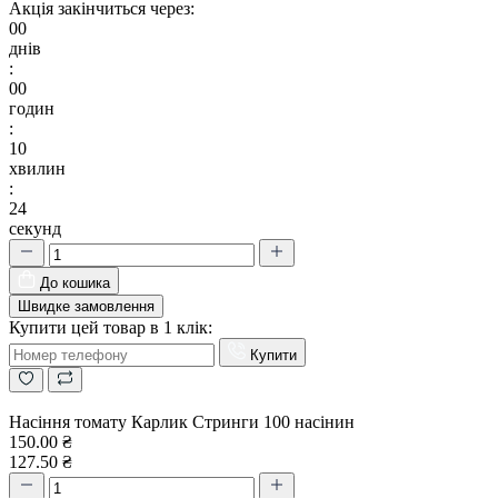
Акція закінчиться через:
00
днів
:
00
годин
:
10
хвилин
:
23
секунд
До кошика
Швидке замовлення
Купити цей товар в 1 клік:
Купити
Насіння томату Карлик Стринги 100 насінин
150.00 ₴
127.50 ₴