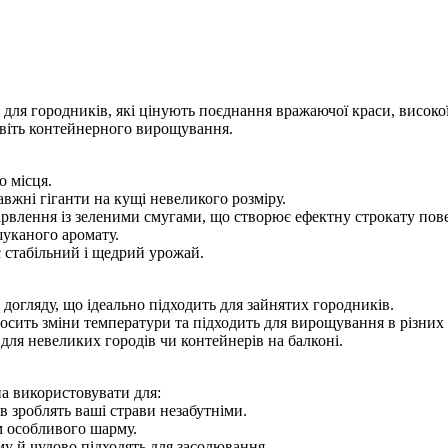
ля городників, які цінують поєднання вражаючої краси, високої 
навіть контейнерного вирощування.
то місця.
равжні гіганти на кущі невеликого розміру.
абарвлення із зеленими смугами, що створює ефектну строкату п
ишуканого аромату.
є стабільний і щедрий урожай.
 догляду, що ідеально підходить для зайнятих городників.
носить зміни температури та підходить для вирощування в різни
для невеликих городів чи контейнерів на балконі.
на використовувати для:
ів зроблять ваші страви незабутніми.
ам особливого шарму.
му й чудово підходять для засолювання.