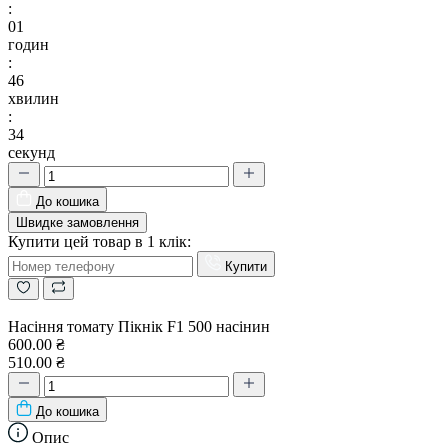
:
01
годин
:
46
хвилин
:
34
секунд
До кошика
Швидке замовлення
Купити цей товар в 1 клік:
Купити
Насіння томату Пікнік F1 500 насінин
600.00 ₴
510.00 ₴
До кошика
Опис