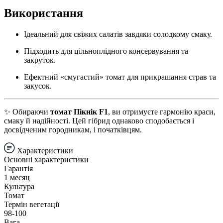
Використання
Ідеальний для свіжих салатів завдяки солодкому смаку.
Підходить для цільноплідного консервування та
закруток.
Ефектний «смугастий» томат для прикрашання страв та
закусок.
✨ Обираючи
томат Пікнік F1
, ви отримуєте гармонію краси,
смаку й надійності. Цей гібрид однаково сподобається і
досвідченим городникам, і початківцям.
Характеристики
Основні характеристики
Гарантія
1 месяц
Культура
Томат
Термін вегетації
98-100
Вага