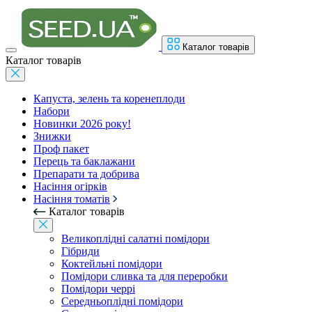
Каталог товарів
Каталог товарів
Капуста, зелень та коренеплоди
Набори
Новинки 2026 року!
Знижки
Проф пакет
Перець та баклажани
Препарати та добрива
Насіння огірків
Насіння томатів
Каталог товарів
Великоплідні салатні помідори
Гібриди
Коктейльні помідори
Помідори сливка та для переробки
Помідори черрі
Середньоплідні помідори