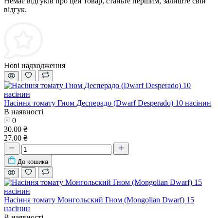
Немає відгуків про цей товар, станьте першим, залиште свій
відгук.
Нові надходження
Насіння томату Гном Десперадо (Dwarf Desperado) 10 насінин
В наявності
0
30.00 ₴
27.00 ₴
До кошика
Насіння томату Монгольский Гном (Mongolian Dwarf) 15
насінин
В наявності