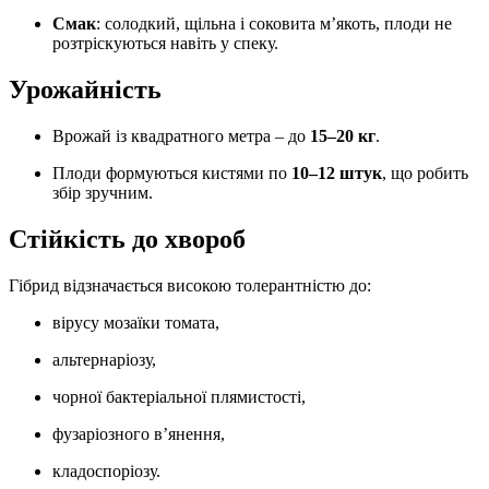
Смак
: солодкий, щільна і соковита м’якоть, плоди не
розтріскуються навіть у спеку.
Урожайність
Врожай із квадратного метра – до
15–20 кг
.
Плоди формуються кистями по
10–12 штук
, що робить
збір зручним.
Стійкість до хвороб
Гібрид відзначається високою толерантністю до:
вірусу мозаїки томата,
альтернаріозу,
чорної бактеріальної плямистості,
фузаріозного в’янення,
кладоспоріозу.