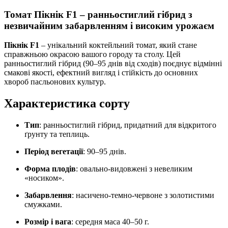
Томат Пікнік F1 – ранньостиглий гібрид з
незвичайним забарвленням і високим урожаєм
Пікнік F1
– унікальний коктейльний томат, який стане
справжньою окрасою вашого городу та столу. Цей
ранньостиглий гібрид (90–95 днів від сходів) поєднує відмінні
смакові якості, ефектний вигляд і стійкість до основних
хвороб пасльонових культур.
Характеристика сорту
Тип
: ранньостиглий гібрид, придатний для відкритого
ґрунту та теплиць.
Період вегетації
: 90–95 днів.
Форма плодів
: овально-видовжені з невеликим
«носиком».
Забарвлення
: насичено-темно-червоне з золотистими
смужками.
Розмір і вага
: середня маса 40–50 г.