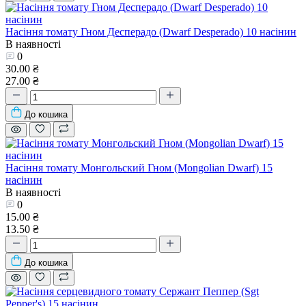
Насіння томату Гном Десперадо (Dwarf Desperado) 10 насінин
В наявності
0
30.00 ₴
27.00 ₴
До кошика
Насіння томату Монгольский Гном (Mongolian Dwarf) 15
насінин
В наявності
0
15.00 ₴
13.50 ₴
До кошика