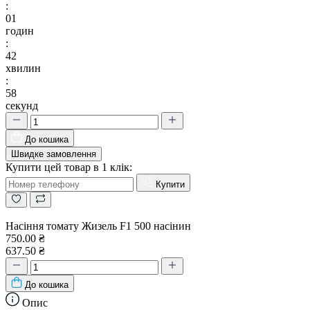
:
01
годин
:
42
хвилин
:
57
секунд
До кошика
Швидке замовлення
Купити цей товар в 1 клік:
Купити
Насіння томату Жизель F1 500 насінин
750.00 ₴
637.50 ₴
До кошика
Опис