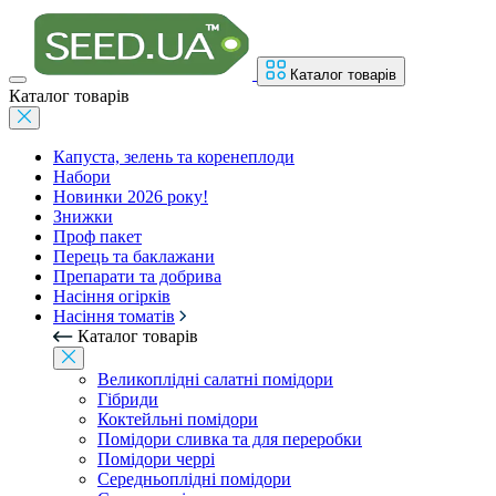
Каталог товарів
Каталог товарів
Капуста, зелень та коренеплоди
Набори
Новинки 2026 року!
Знижки
Проф пакет
Перець та баклажани
Препарати та добрива
Насіння огірків
Насіння томатів
Каталог товарів
Великоплідні салатні помідори
Гібриди
Коктейльні помідори
Помідори сливка та для переробки
Помідори черрі
Середньоплідні помідори