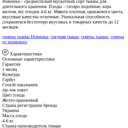
Новинка – среднеспелый мускатный сорт тыквы для
длительного хранения. Плоды – гитаро подобные, кора
желтая, вес плодов 4-6 кг. Мякоть плотная, оранжевого цвета,
вкусовые качества отличные. Уникальная способность
сохраняться без потери вкусовых и товарных качеств до 12
месяцев.
семена тыквы Новинка
,
средняя тыква
,
семена тыквы
,
семена
от иновиких
Характеристики
Основные характеристики
Гарантия
1 месяц
Культура
Гарбуз
Спосіб пакування
zip-лок пакет
Цвет плода
Желто-оранжевый
Страна регистрации бренда
Украина
Масса плода
4-6 кг
Страна-производитель товара