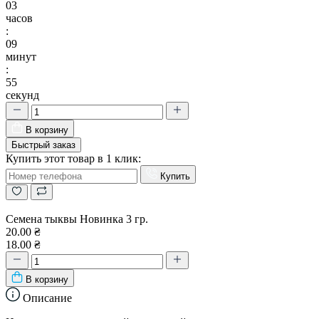
03
часов
:
09
минут
:
54
секунд
В корзину
Быстрый заказ
Купить этот товар в 1 клик:
Купить
Семена тыквы Новинка 3 гр.
20.00 ₴
18.00 ₴
В корзину
Описание