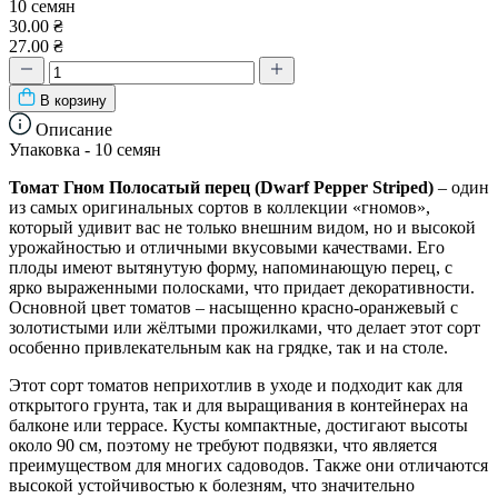
10 семян
30.00 ₴
27.00 ₴
В корзину
Описание
Упаковка - 10 семян
Томат Гном Полосатый перец (Dwarf Pepper Striped)
– один
из самых оригинальных сортов в коллекции «гномов»,
который удивит вас не только внешним видом, но и высокой
урожайностью и отличными вкусовыми качествами. Его
плоды имеют вытянутую форму, напоминающую перец, с
ярко выраженными полосками, что придает декоративности.
Основной цвет томатов – насыщенно красно-оранжевый с
золотистыми или жёлтыми прожилками, что делает этот сорт
особенно привлекательным как на грядке, так и на столе.
Этот сорт томатов неприхотлив в уходе и подходит как для
открытого грунта, так и для выращивания в контейнерах на
балконе или террасе. Кусты компактные, достигают высоты
около 90 см, поэтому не требуют подвязки, что является
преимуществом для многих садоводов. Также они отличаются
высокой устойчивостью к болезням, что значительно