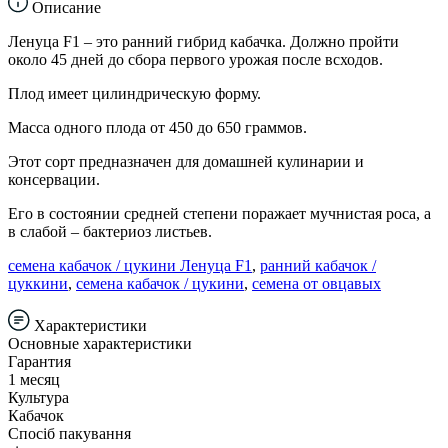
Описание
Ленуца F1 – это ранний гибрид кабачка. Должно пройти
около 45 дней до сбора первого урожая после всходов.
Плод имеет цилиндрическую форму.
Масса одного плода от 450 до 650 граммов.
Этот сорт предназначен для домашней кулинарии и
консервации.
Его в состоянии средней степени поражает мучнистая роса, а
в слабой – бактериоз листьев.
семена кабачок / цукини Ленуца F1
,
ранний кабачок /
цуккини
,
семена кабачок / цукини
,
семена от овцавых
Характеристики
Основные характеристики
Гарантия
1 месяц
Культура
Кабачок
Спосіб пакування