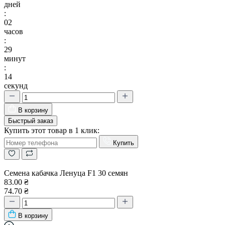
дней
:
02
часов
:
29
минут
:
13
секунд
В корзину
Быстрый заказ
Купить этот товар в 1 клик:
Купить
Семена кабачка Ленуца F1 30 семян
83.00 ₴
74.70 ₴
В корзину