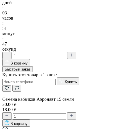
дней
:
03
часов
:
51
минут
:
46
секунд
В корзину
Быстрый заказ
Купить этот товар в 1 клик:
Купить
Семена кабачков Аэронавт 15 семян
20.00 ₴
18.00 ₴
В корзину