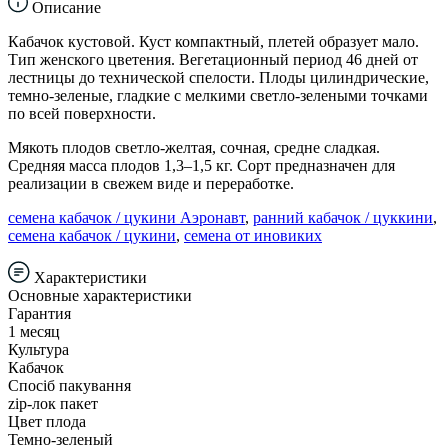
Описание
Кабачок кустовой. Куст компактный, плетей образует мало.
Тип женского цветения. Вегетационный период 46 дней от
лестницы до технической спелости. Плоды цилиндрические,
темно-зеленые, гладкие с мелкими светло-зелеными точками
по всей поверхности.
Мякоть плодов светло-желтая, сочная, средне сладкая.
Средняя масса плодов 1,3–1,5 кг. Сорт предназначен для
реализации в свежем виде и переработке.
семена кабачок / цукини Аэронавт
,
ранний кабачок / цуккини
,
семена кабачок / цукини
,
семена от иновиких
Характеристики
Основные характеристики
Гарантия
1 месяц
Культура
Кабачок
Спосіб пакування
zip-лок пакет
Цвет плода
Темно-зеленый