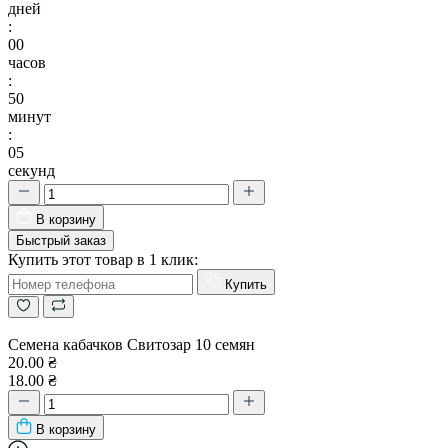
дней
:
00
часов
:
50
минут
:
04
секунд
В корзину
Быстрый заказ
Купить этот товар в 1 клик:
Купить
Семена кабачков Свитозар 10 семян
20.00 ₴
18.00 ₴
В корзину