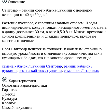
Описание
Свитозар – ранний сорт кабачка-цуккини с периодом
вегетации от 40 до 50 дней.
Растение кустовое, с коротким главным стеблем. Плоды
цилиндрические, кожура тонкая, насыщенного желтого цвета,
в длину достигают 30 см, в весе 0,5 0,8 кг. Мякоть кремовая, с
сочной консистенцией и сладким привкусом, вкусовые
качества отличные.
Сорт Свитозар ценится за стойкость к болезням, стабильно
высокую урожайность и отличные вкусовые качества как в
кулинарных блюдах, так и в консервированном виде.
семена кабачок / цуккини Свитозар
,
ранний кабачок /
цуккини
,
семена кабачок / цуккини
,
семена от Лазаревых
Характеристики
Основные характеристики
Гарантия
1 месяц
Культура
Кабачок
Спосіб пакування