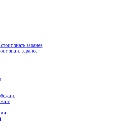
ит знать заранее
ежать
и