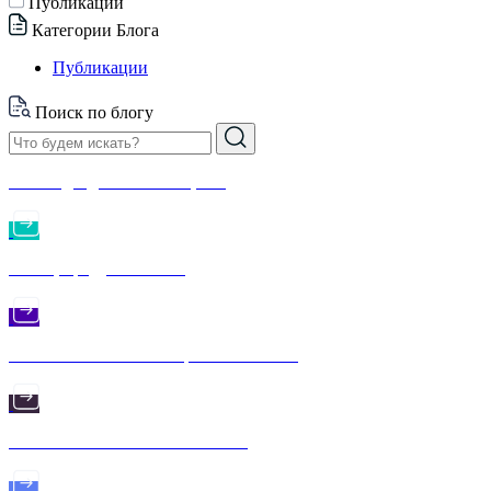
Публикации
Категории Блога
Публикации
Поиск по блогу
Геймпады для Xbox One, ПК
Стиль, продуктивность
Новейшие технологии робототехники
Колонки JBL нового поколения