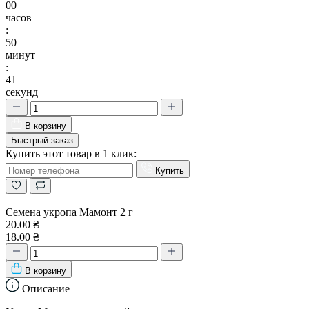
00
часов
:
50
минут
:
41
секунд
В корзину
Быстрый заказ
Купить этот товар в 1 клик:
Купить
Семена укропа Мамонт 2 г
20.00 ₴
18.00 ₴
В корзину
Описание