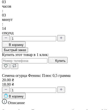
03
часов
:
03
минут
:
13
секунд
В корзину
Быстрый заказ
Купить этот товар в 1 клик:
Купить
Семена огурца Феникс Плюс 0,5 грамма
20.00 ₴
18.00 ₴
В корзину
Описание