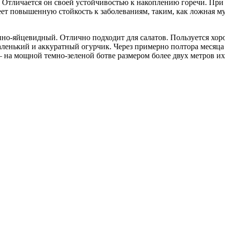
Отличается он своей устойчивостью к накоплению горечи. При 
ет повышенную стойкость к заболеваниям, таким, как ложная му
но-яйцевидный. Отлично подходит для салатов. Пользуется хоро
е маленький и аккуратный огурчик. Через примерно полтора месяц
на мощной темно-зеленой ботве размером более двух метров их