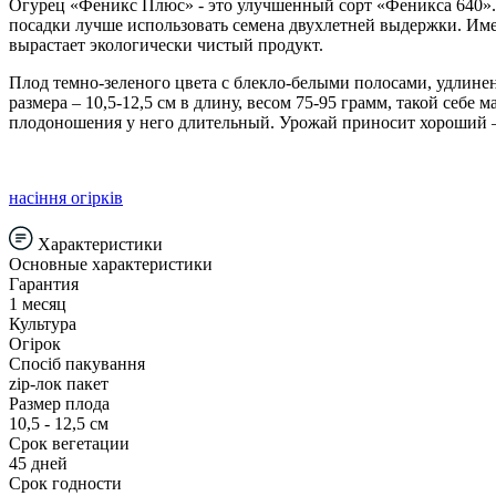
Огурец «Феникс Плюс» - это улучшенный сорт «Феникса 640». 
посадки лучше использовать семена двухлетней выдержки. Име
вырастает экологически чистый продукт.
Плод темно-зеленого цвета с блекло-белыми полосами, удлинен
размера – 10,5-12,5 см в длину, весом 75-95 грамм, такой себ
плодоношения у него длительный. Урожай приносит хороший – 
насіння огірків
Характеристики
Основные характеристики
Гарантия
1 месяц
Культура
Огірок
Спосіб пакування
zip-лок пакет
Размер плода
10,5 - 12,5 см
Срок вегетации
45 дней
Срок годности