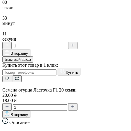
00
часов
:
33
минут
:
10
секунд
В корзину
Быстрый заказ
Купить этот товар в 1 клик:
Купить
Семена огурца Ласточка F1 20 семян
20.00 ₴
18.00 ₴
В корзину
Описание