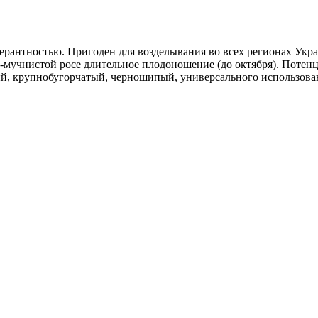
ерантностью. Пригоден для возделывания во всех регионах Укра
-мучнистой росе длительное плодоношение (до октября). Потенци
ый, крупнобугорчатый, черношипый, универсального использова