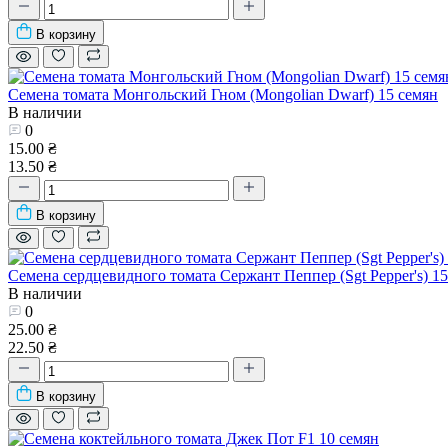
В корзину
Семена томата Монгольский Гном (Mongolian Dwarf) 15 семян
В наличии
0
15.00 ₴
13.50 ₴
В корзину
Семена сердцевидного томата Сержант Пеппер (Sgt Pepper's) 15
В наличии
0
25.00 ₴
22.50 ₴
В корзину