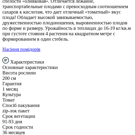
спелости «оливковая». Отличается лежание,
транспортабельные плодами с превосходным соотношением
сахаров к кислотам, что дает отличный «томатный» вкус
плода! Обладает высокой завязываемостью,
дружественностью плодоношения, выровненностью плодов
по форме и размеру. Урожайность в теплицах до 16-19 кг/кв.м
при густоте стояния 4 растения на квадратном метре с
формированием в один стебель.
Насіння помідорів
Характеристики
Основные характеристики
Висота рослини
200 см
Гарантия
1 месяц
Культура
Томат
Спосіб пакування
zip-лок пакет
Срок вегетации
91-93 дня
Срок годности
36 месяцев