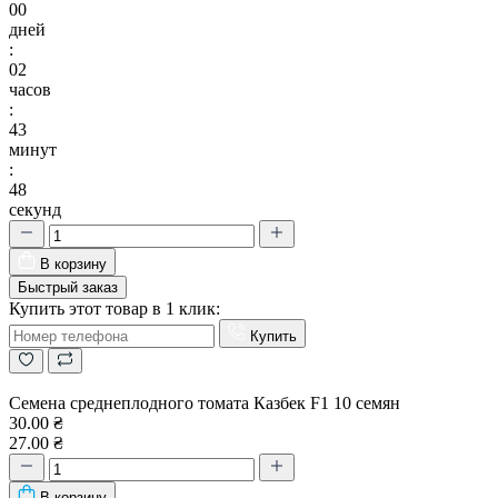
00
дней
:
02
часов
:
43
минут
:
48
секунд
В корзину
Быстрый заказ
Купить этот товар в 1 клик:
Купить
Семена среднеплодного томата Казбек F1 10 семян
30.00 ₴
27.00 ₴
В корзину