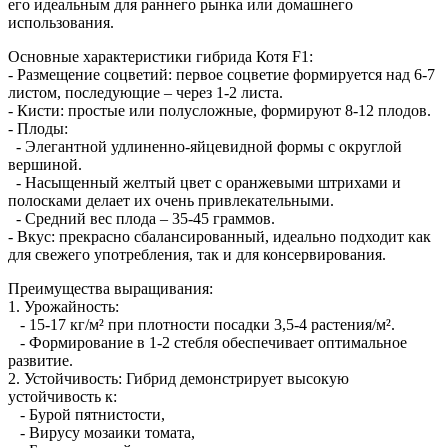
его идеальным для раннего рынка или домашнего
использования.
Основные характеристики гибрида Котя F1:
- Размещение соцветий: первое соцветие формируется над 6-7
листом, последующие – через 1-2 листа.
- Кисти: простые или полусложные, формируют 8-12 плодов.
- Плоды:
- Элегантной удлиненно-яйцевидной формы с округлой
вершиной.
- Насыщенный желтый цвет с оранжевыми штрихами и
полосками делает их очень привлекательными.
- Средний вес плода – 35-45 граммов.
- Вкус: прекрасно сбалансированный, идеально подходит как
для свежего употребления, так и для консервирования.
Преимущества выращивания:
1. Урожайность:
- 15-17 кг/м² при плотности посадки 3,5-4 растения/м².
- Формирование в 1-2 стебля обеспечивает оптимальное
развитие.
2. Устойчивость: Гибрид демонстрирует высокую
устойчивость к:
- Бурой пятнистости,
- Вирусу мозаики томата,