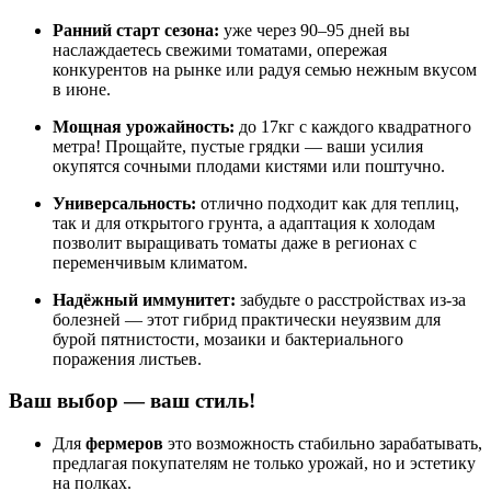
Ранний старт сезона:
уже через 90–95 дней вы
наслаждаетесь свежими томатами, опережая
конкурентов на рынке или радуя семью нежным вкусом
в июне.
Мощная урожайность:
до 17кг с каждого квадратного
метра! Прощайте, пустые грядки — ваши усилия
окупятся сочными плодами кистями или поштучно.
Универсальность:
отлично подходит как для теплиц,
так и для открытого грунта, а адаптация к холодам
позволит выращивать томаты даже в регионах с
переменчивым климатом.
Надёжный иммунитет:
забудьте о расстройствах из-за
болезней — этот гибрид практически неуязвим для
бурой пятнистости, мозаики и бактериального
поражения листьев.
Ваш выбор — ваш стиль!
Для
фермеров
это возможность стабильно зарабатывать,
предлагая покупателям не только урожай, но и эстетику
на полках.